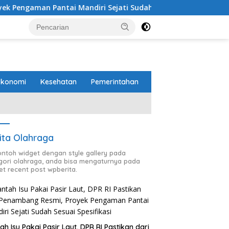
an Pantai Mandiri Sejati Sudah Sesuai Spesifikasi
Per
Ekonomi
Kesehatan
Pemerintahan
ita Olahraga
contoh widget dengan style gallery pada
gori olahraga, anda bisa mengaturnya pada
et recent post wpberita.
Kemitraan Tebu SGC Jadi
Harapan Baru Petani Singkong
P
Tubaba
C
Kambas Lampung Jadi
ah Isu Pakai Pasir Laut, DPR RI Pastikan dari
A