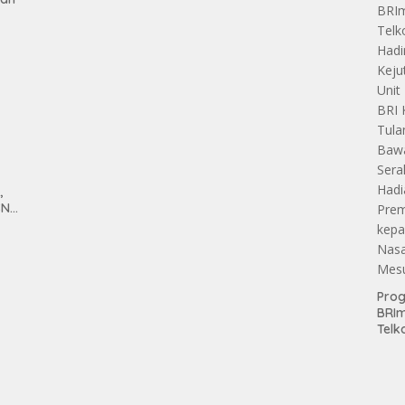
tan
,
SN
anan
Pro
BRI
Telk
Hadi
Keju
Unit
Brab