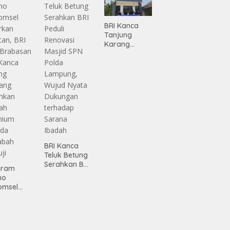
Infrastruktur
Lampung
BRI Kanca
Tanjung
Karang
Serahkan
Bantuan
Pembanguna
n PAUD
Mahaputra
Global di
Desa
Candimas
BRI Kanca
Teluk Betung
Serahkan BRI
gram
Peduli
mo
Renovasi
omsel
Masjid SPN
rkan
Polda
tan, BRI
Lampung,
Wujud Nyata
asan BRI
Dukungan