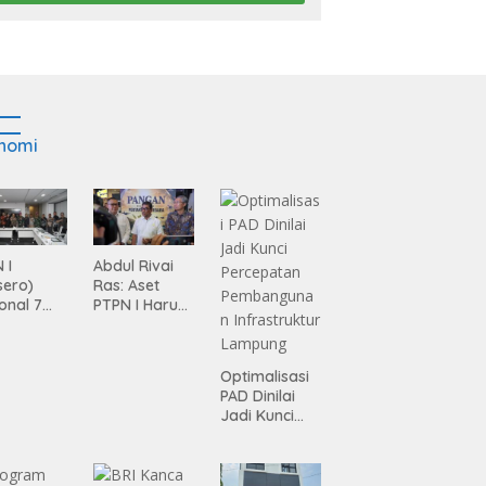
nomi
 I
Abdul Rivai
sero)
Ras: Aset
onal 7
PTPN I Harus
ma
Jadi Mesin
siasi
Pertumbuhan
gamanan
Optimalisasi
 dari
PAD Dinilai
ing
Jadi Kunci
Percepatan
Pembanguna
n