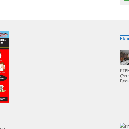
Eko
PTPN
(Per
Regi
Teri
Apre
Pen
Aset
Hold
gan