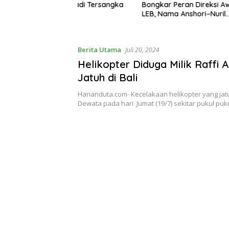
ir Jadi Tersangka
Bongkar Peran Direksi Awal PT
Dibuka, 
LEB, Nama Anshori–Nuril
Perjalan
Diseret
Penerban
Perdana
Berita Utama
Juli 20, 2024
Helikopter Diduga Milik Raffi
Jatuh di Bali
Harianduta.com- Kecelakaan helikopter yang jat
Dewata pada hari Jumat (19/7) sekitar pukul pu