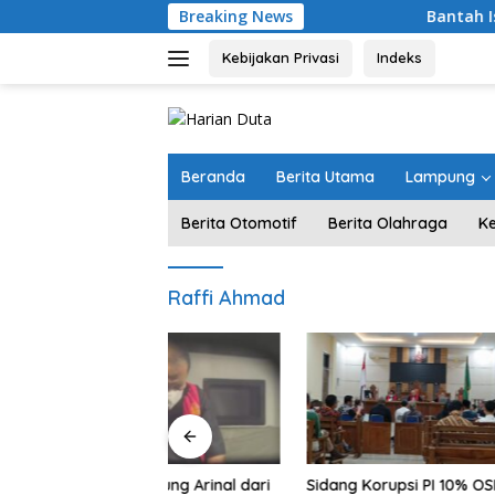
Langsung
Breaking News
Bantah Isu Pakai P
ke
konten
Kebijakan Privasi
Indeks
Beranda
Berita Utama
Lampung
Berita Otomotif
Berita Olahraga
K
Raffi Ahmad
mpung Arinal dari
Sidang Korupsi PI 10% OSES
Rute La