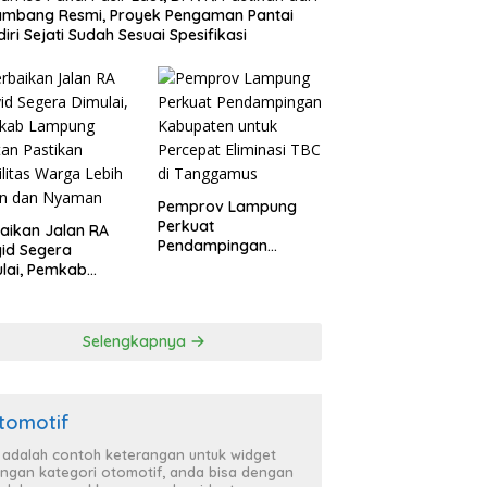
itas Kerja Sama
ambang Resmi, Proyek Pengaman Pantai
D
ervasi dalam Pertemuan
iri Sejati Sudah Sesuai Spesifikasi
wo–Raja Charles III
Pemprov Lampung
Perkuat
aikan Jalan RA
Pendampingan
id Segera
Kabupaten untuk
lai, Pemkab
Percepat Eliminasi
pung Selatan
TBC di Tanggamus
ikan Mobilitas
ga Lebih Aman
Selengkapnya
 Nyaman
tomotif
i adalah contoh keterangan untuk widget
ngan kategori otomotif, anda bisa dengan