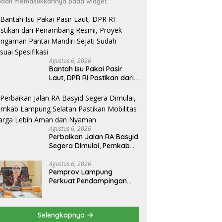
dah memasukkannya pada widget.
Agustus 6, 2026
Bantah Isu Pakai Pasir
Laut, DPR RI Pastikan dari
Penambang Resmi, Proyek
Pengaman Pantai Mandiri
Sejati Sudah Sesuai
Spesifikasi
Agustus 6, 2026
Perbaikan Jalan RA Basyid
Segera Dimulai, Pemkab
Lampung Selatan Pastikan
Mobilitas Warga Lebih
Agustus 6, 2026
Pemprov Lampung
Aman dan Nyaman
Perkuat Pendampingan
Kabupaten untuk Percepat
Eliminasi TBC di
Tanggamus
Selengkapnya