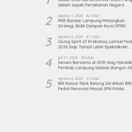
dalam Aspek Pertahanan Negara
2
Agustus 1, 2026
42 Lihat
PKB Bandar Lampung Matangkan
Strategi, Bidik Delapan Kursi DPRD
3
Agustus 3, 2026
41 Lihat
Usung Spirit of Krakatoa, Lamsel Fest
2026 Siap Tampil Lebih Spektakuler
dengan Empat Event Ikonik dan Dere
Artis Ibu Kota
4
Juli 31, 2026
39 Lihat
Senam Bersama di GOR Way Handak
Pemkab Lampung Selatan Bangun A
Sehat, Solid, dan Siap Berikan Pelay
Terbaik
5
Agustus 4, 2026
37 Lihat
BRI Kanca Teluk Betung Serahkan BRI
Peduli Renovasi Masjid SPN Polda
Lampung, Wujud Nyata Dukungan
terhadap Sarana Ibadah