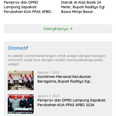
Pemprov dan DPRD
Diarak di Atas Bade 24
Lampung Sepakati
Meter, Bupati Radityo Egi
Perubahan KUA-PPAS APBD
Bawa Mimpi Besar
2026
Balinuraga Jadi ‘Penglipuran’
Kedua pada 2027
Selengkapnya
Otomotif
Ini adalah contoh keterangan untuk widget dengan kategori
otomotif, anda bisa dengan mudah memasukkannya pada
widget.
Agustus 7, 2026
Komitmen Merawat Kerukunan
Beragama, Bupati Radityo Egi
Dijadwalkan Terima Penghargaan dari
HKBP Lampung
Agustus 7, 2026
Pemprov dan DPRD Lampung Sepakati
Perubahan KUA-PPAS APBD 2026