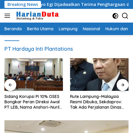
Langsung
i Radityo Egi Dijadwalkan Terima Penghargaan dari HKBP L
Breaking News
ke
konten
Beranda
Berita Utama
Lampung
Nasional
Hukum dan Kr
PT Hardaya Inti Plantations
Sidang Korupsi PI 10% OSES
Rute Lampung–Malaysia
Bongkar Peran Direksi Awal
Resmi Dibuka, Sekdaprov:
PT LEB, Nama Anshori–Nuril
Tak Ada Perjalanan Dinas
Diseret
pada Penerbangan
Internasional Perdana