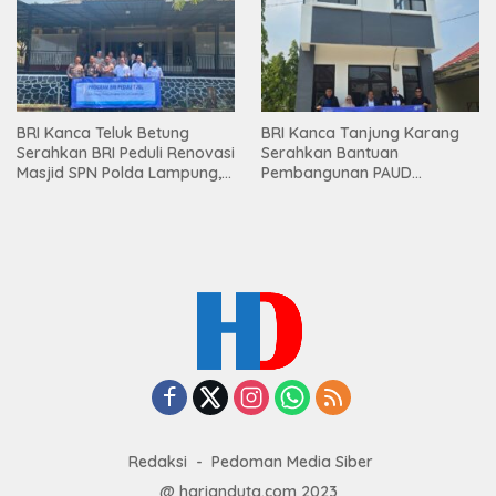
Mesuji
BRI Kanca Teluk Betung
BRI Kanca Tanjung Karang
Serahkan BRI Peduli Renovasi
Serahkan Bantuan
Masjid SPN Polda Lampung,
Pembangunan PAUD
Wujud Nyata Dukungan
Mahaputra Global di Desa
terhadap Sarana Ibadah
Candimas
Redaksi
Pedoman Media Siber
@ harianduta.com 2023