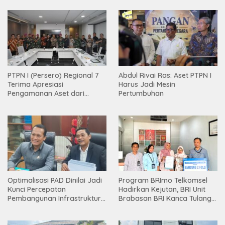
PTPN I (Persero) Regional 7
Abdul Rivai Ras: Aset PTPN I
Terima Apresiasi
Harus Jadi Mesin
Pengamanan Aset dari
Pertumbuhan
Holding
Optimalisasi PAD Dinilai Jadi
Program BRImo Telkomsel
Kunci Percepatan
Hadirkan Kejutan, BRI Unit
Pembangunan Infrastruktur
Brabasan BRI Kanca Tulang
Lampung
Bawang Serahkan Hadiah
Premium kepada Nasabah