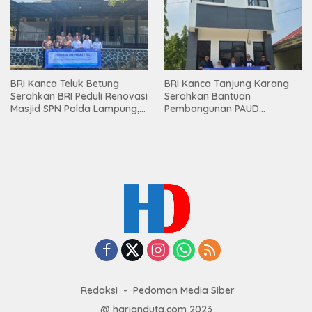
Mesuji
BRI Kanca Teluk Betung
BRI Kanca Tanjung Karang
Serahkan BRI Peduli Renovasi
Serahkan Bantuan
Masjid SPN Polda Lampung,
Pembangunan PAUD
Wujud Nyata Dukungan
Mahaputra Global di Desa
terhadap Sarana Ibadah
Candimas
Redaksi
Pedoman Media Siber
@ harianduta.com 2023