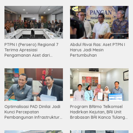
PTPN I (Persero) Regional 7
Abdul Rivai Ras: Aset PTPN I
Terima Apresiasi
Harus Jadi Mesin
Pengamanan Aset dari
Pertumbuhan
Holding
Optimalisasi PAD Dinilai Jadi
Program BRImo Telkomsel
Kunci Percepatan
Hadirkan Kejutan, BRI Unit
Pembangunan Infrastruktur
Brabasan BRI Kanca Tulang
Lampung
Bawang Serahkan Hadiah
Premium kepada Nasabah