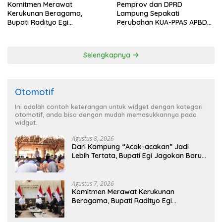
Komitmen Merawat
Pemprov dan DPRD
Kerukunan Beragama,
Lampung Sepakati
Bupati Radityo Egi
Perubahan KUA-PPAS APBD
Dijadwalkan Terima
2026
Penghargaan dari HKBP
Lampung
Selengkapnya
Otomotif
Ini adalah contoh keterangan untuk widget dengan kategori
otomotif, anda bisa dengan mudah memasukkannya pada
widget.
Agustus 8, 2026
Dari Kampung “Acak-acakan” Jadi
Lebih Tertata, Bupati Egi Jagokan Baru
Ranji Tiga Besar Desa Helau
Agustus 7, 2026
Komitmen Merawat Kerukunan
Beragama, Bupati Radityo Egi
Dijadwalkan Terima Penghargaan dari
HKBP Lampung