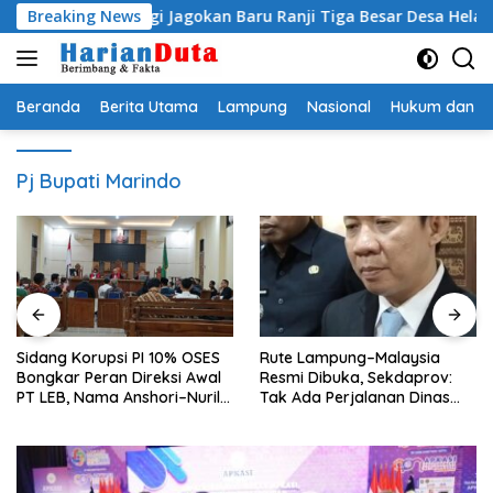
Langsung
Bupati Egi Jagokan Baru Ranji Tiga Besar Desa Helau
Breaking News
K
ke
konten
Beranda
Berita Utama
Lampung
Nasional
Hukum dan Kr
Pj Bupati Marindo
Sidang Korupsi PI 10% OSES
Rute Lampung–Malaysia
Bongkar Peran Direksi Awal
Resmi Dibuka, Sekdaprov:
PT LEB, Nama Anshori–Nuril
Tak Ada Perjalanan Dinas
Diseret
pada Penerbangan
Internasional Perdana