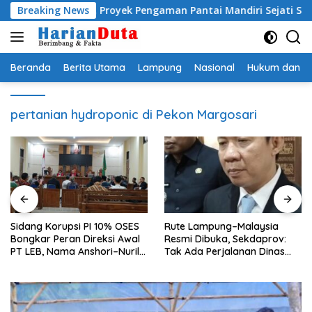
Langsung
g Resmi, Proyek Pengaman Pantai Mandiri Sejati Sudah Sesuai Sp
Breaking News
ke
konten
Beranda
Berita Utama
Lampung
Nasional
Hukum dan Kr
pertanian hydroponic di Pekon Margosari
Sidang Korupsi PI 10% OSES
Rute Lampung–Malaysia
Bongkar Peran Direksi Awal
Resmi Dibuka, Sekdaprov:
PT LEB, Nama Anshori–Nuril
Tak Ada Perjalanan Dinas
Diseret
pada Penerbangan
Internasional Perdana