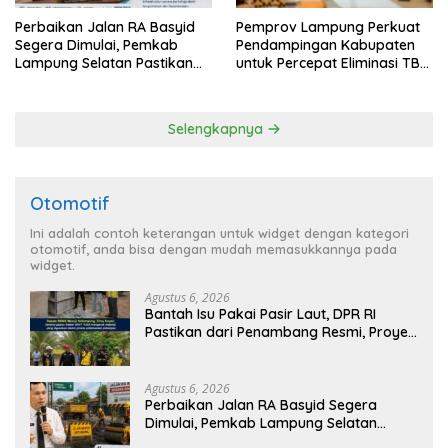
Perbaikan Jalan RA Basyid
Pemprov Lampung Perkuat
Segera Dimulai, Pemkab
Pendampingan Kabupaten
Lampung Selatan Pastikan
untuk Percepat Eliminasi TBC
Mobilitas Warga Lebih Aman
di Tanggamus
dan Nyaman
Selengkapnya
Otomotif
Ini adalah contoh keterangan untuk widget dengan kategori
otomotif, anda bisa dengan mudah memasukkannya pada
widget.
Agustus 6, 2026
Bantah Isu Pakai Pasir Laut, DPR RI
Pastikan dari Penambang Resmi, Proyek
Pengaman Pantai Mandiri Sejati Sudah
Sesuai Spesifikasi
Agustus 6, 2026
Perbaikan Jalan RA Basyid Segera
Dimulai, Pemkab Lampung Selatan
Pastikan Mobilitas Warga Lebih Aman