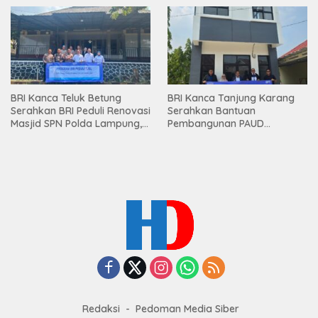
Premium kepada Nasabah
Mesuji
BRI Kanca Teluk Betung
BRI Kanca Tanjung Karang
Serahkan BRI Peduli Renovasi
Serahkan Bantuan
Masjid SPN Polda Lampung,
Pembangunan PAUD
Wujud Nyata Dukungan
Mahaputra Global di Desa
terhadap Sarana Ibadah
Candimas
Redaksi
Pedoman Media Siber