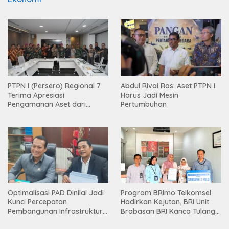
PTPN I (Persero) Regional 7
Abdul Rivai Ras: Aset PTPN I
Terima Apresiasi
Harus Jadi Mesin
Pengamanan Aset dari
Pertumbuhan
Holding
Optimalisasi PAD Dinilai Jadi
Program BRImo Telkomsel
Kunci Percepatan
Hadirkan Kejutan, BRI Unit
Pembangunan Infrastruktur
Brabasan BRI Kanca Tulang
Lampung
Bawang Serahkan Hadiah