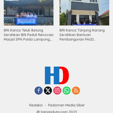
Mesuji
BRI Kanca Teluk Betung
BRI Kanca Tanjung Karang
Serahkan BRI Peduli Renovasi
Serahkan Bantuan
Masjid SPN Polda Lampung,
Pembangunan PAUD
Wujud Nyata Dukungan
Mahaputra Global di Desa
terhadap Sarana Ibadah
Candimas
Redaksi
Pedoman Media Siber
@ harianduta.com 2023