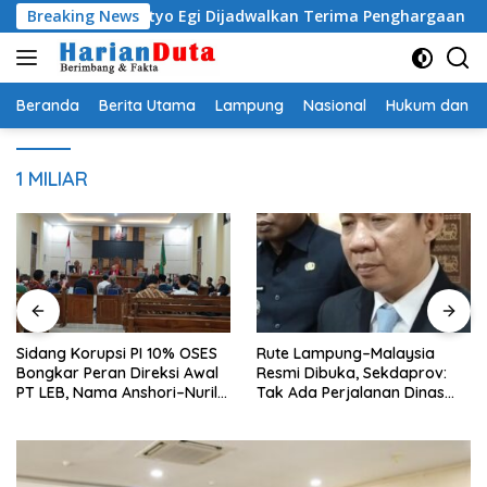
Langsung
ati Radityo Egi Dijadwalkan Terima Penghargaan dari HKBP 
Breaking News
ke
konten
Beranda
Berita Utama
Lampung
Nasional
Hukum dan Kr
1 MILIAR
Sidang Korupsi PI 10% OSES
Rute Lampung–Malaysia
Bongkar Peran Direksi Awal
Resmi Dibuka, Sekdaprov:
PT LEB, Nama Anshori–Nuril
Tak Ada Perjalanan Dinas
Diseret
pada Penerbangan
Internasional Perdana