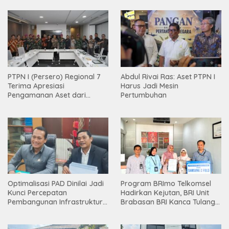
PTPN I (Persero) Regional 7
Abdul Rivai Ras: Aset PTPN I
Terima Apresiasi
Harus Jadi Mesin
Pengamanan Aset dari
Pertumbuhan
Holding
Optimalisasi PAD Dinilai Jadi
Program BRImo Telkomsel
Kunci Percepatan
Hadirkan Kejutan, BRI Unit
Pembangunan Infrastruktur
Brabasan BRI Kanca Tulang
Lampung
Bawang Serahkan Hadiah
Premium kepada Nasabah