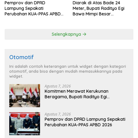
Pemprov dan DPRD
Diarak di Atas Bade 24
Lampung Sepakati
Meter, Bupati Radityo Egi
Perubahan KUA-PPAS APBD
Bawa Mimpi Besar
2026
Balinuraga Jadi ‘Penglipuran’
Kedua pada 2027
Selengkapnya
Otomotif
Ini adalah contoh keterangan untuk widget dengan kategori
otomotif, anda bisa dengan mudah memasukkannya pada
widget.
Agustus 7, 2026
Komitmen Merawat Kerukunan
Beragama, Bupati Radityo Egi
Dijadwalkan Terima Penghargaan dari
HKBP Lampung
Agustus 7, 2026
Pemprov dan DPRD Lampung Sepakati
Perubahan KUA-PPAS APBD 2026