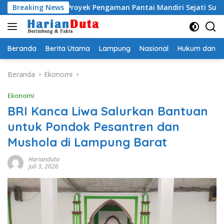
Langsung
g Resmi, Proyek Pengaman Pantai Mandiri Sejati Sudah Sesuai Sp
Breaking News
ke
konten
Beranda
Berita Utama
Lampung
Nasional
Hukum dan Kr
Beranda
Ekonomi
Ekonomi
BRI Kanca Liwa Salurkan Bantuan
untuk Pondok Pesantren dan
Mushola di Lampung Barat
Harianduta
Juli 3, 2026