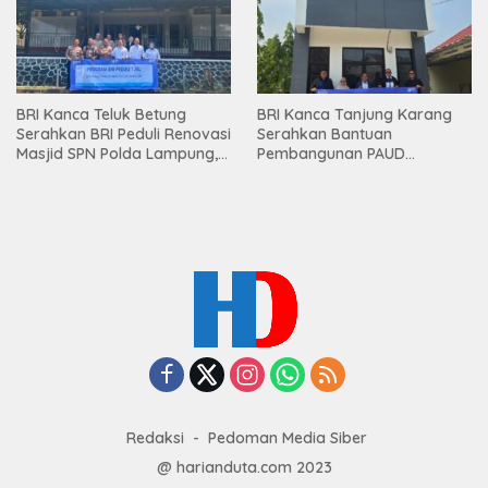
BRI Kanca Teluk Betung
BRI Kanca Tanjung Karang
Serahkan BRI Peduli Renovasi
Serahkan Bantuan
Masjid SPN Polda Lampung,
Pembangunan PAUD
Wujud Nyata Dukungan
Mahaputra Global di Desa
terhadap Sarana Ibadah
Candimas
Redaksi
Pedoman Media Siber
@ harianduta.com 2023