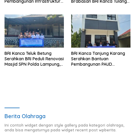
Pembangunan Infrastruktur
Brabasan BRI Kanca Tulang
Lampung
Bawang Serahkan Hadiah
Premium kepada Nasabah
Mesuji
BRI Kanca Teluk Betung
BRI Kanca Tanjung Karang
Serahkan BRI Peduli Renovasi
Serahkan Bantuan
Masjid SPN Polda Lampung,
Pembangunan PAUD
Wujud Nyata Dukungan
Mahaputra Global di Desa
terhadap Sarana Ibadah
Candimas
Berita Olahraga
Ini contoh widget dengan style gallery pada kategori olahraga,
anda bisa mengaturnya pada widget recent post wpberita.