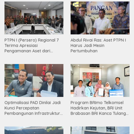
PTPN I (Persero) Regional 7
Abdul Rivai Ras: Aset PTPN I
Terima Apresiasi
Harus Jadi Mesin
Pengamanan Aset dari
Pertumbuhan
Holding
Optimalisasi PAD Dinilai Jadi
Program BRImo Telkomsel
Kunci Percepatan
Hadirkan Kejutan, BRI Unit
Pembangunan Infrastruktur
Brabasan BRI Kanca Tulang
Lampung
Bawang Serahkan Hadiah
Premium kepada Nasabah
Mesuji