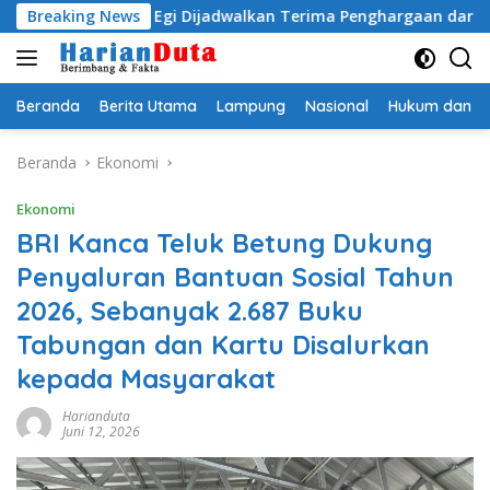
Langsung
dityo Egi Dijadwalkan Terima Penghargaan dari HKBP Lampun
Breaking News
ke
konten
Beranda
Berita Utama
Lampung
Nasional
Hukum dan Kr
Beranda
Ekonomi
Ekonomi
BRI Kanca Teluk Betung Dukung
Penyaluran Bantuan Sosial Tahun
2026, Sebanyak 2.687 Buku
Tabungan dan Kartu Disalurkan
kepada Masyarakat
Harianduta
Juni 12, 2026