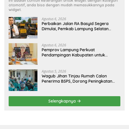
Ini adalah contoh keterangan untuk widget dengan kategori
otomotif, anda bisa dengan mudah memasukkannya pada
widget.
Agustus 6, 2026
Perbaikan Jalan RA Basyid Segera
Dimulai, Pemkab Lampung Selatan
Pastikan Mobilitas Warga Lebih Aman
dan Nyaman
Agustus 6, 2026
Pemprov Lampung Perkuat
Pendampingan Kabupaten untuk
Percepat Eliminasi TBC di Tanggamus
Agustus 5, 2026
Wagub Jihan Tinjau Rumah Calon
Penerima BSPS, Dorong Peningkatan
Kualitas Hunian Warga dan Serap
Aspirasi Masyarakat
Selengkapnya