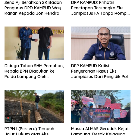
Seno Aji Serahkan SK Badan
DPP KAMPUD: Prihatin
Pengurus DPD KAMPUD Way
Penetapan Tersangka Eks
Kanan Kepada Jon Hendra
Jampidsus FA Tanpa Rompi
Tahanan dan Borgol, Ada
Perlakuan Khusus?
Diduga Tahan SHM Pemohon,
DPP KAMPUD Kritisi
Kepala BPN Diadukan ke
Penyerahan Kasus Eks
Polda Lampung Oleh
Jampidsus Dari Penyidik Polri
Kampud
Ke Penyidik Kejagung, Nilai
Tidak Sesuai Prosedur
PTPN I (Persero) Tempuh
Massa ALMAS Geruduk Kejati
Jalur Hukum atas Aksi
Lampung, Desak Kejagung