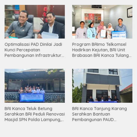
Optimalisasi PAD Dinilai Jadi
Program BRImo Telkomsel
Kunci Percepatan
Hadirkan Kejutan, BRI Unit
Pembangunan Infrastruktur
Brabasan BRI Kanca Tulang
Lampung
Bawang Serahkan Hadiah
Premium kepada Nasabah
Mesuji
BRI Kanca Teluk Betung
BRI Kanca Tanjung Karang
Serahkan BRI Peduli Renovasi
Serahkan Bantuan
Masjid SPN Polda Lampung,
Pembangunan PAUD
Wujud Nyata Dukungan
Mahaputra Global di Desa
terhadap Sarana Ibadah
Candimas