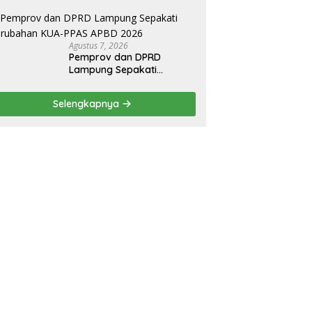
Bupati Radityo Egi
Dijadwalkan Terima
Penghargaan dari HKBP
Lampung
Agustus 7, 2026
Pemprov dan DPRD
Lampung Sepakati
Perubahan KUA-PPAS
APBD 2026
Selengkapnya