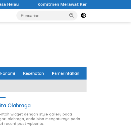
Komitmen Merawat Kerukunan Beragama, Bupati Radityo Egi D
Ekonomi
Kesehatan
Pemerintahan
ita Olahraga
contoh widget dengan style gallery pada
gori olahraga, anda bisa mengaturnya pada
et recent post wpberita.