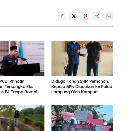
UD: Prihatin
Diduga Tahan SHM Pemohon,
an Tersangka Eks
Kepala BPN Diadukan ke Polda
us FA Tanpa Rompi
Lampung Oleh Kampud
dan Borgol, Ada
n Khusus?