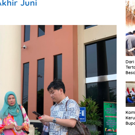
khir Juni
Dari
Tert
Besa
Kom
Ker
Bupa
Dija
Peng