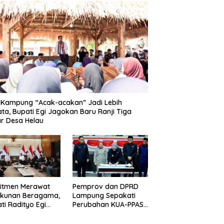
 Kampung “Acak-acakan” Jadi Lebih
ata, Bupati Egi Jagokan Baru Ranji Tiga
r Desa Helau
itmen Merawat
Pemprov dan DPRD
ukunan Beragama,
Lampung Sepakati
ti Radityo Egi
Perubahan KUA-PPAS
dwalkan Terima
APBD 2026
hargaan dari