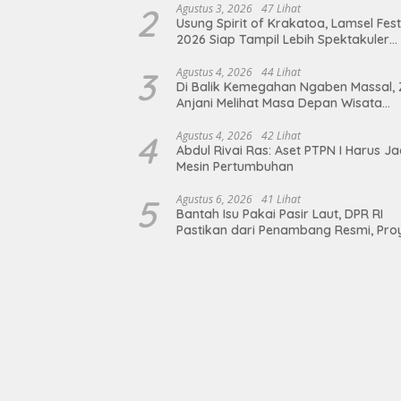
terhadap Sarana Ibadah
2
Agustus 3, 2026
47 Lihat
Usung Spirit of Krakatoa, Lamsel Fest
2026 Siap Tampil Lebih Spektakuler
dengan Empat Event Ikonik dan Dere
Artis Ibu Kota
3
Agustus 4, 2026
44 Lihat
Di Balik Kemegahan Ngaben Massal, 
Anjani Melihat Masa Depan Wisata
Budaya Balinuraga
4
Agustus 4, 2026
42 Lihat
Abdul Rivai Ras: Aset PTPN I Harus Ja
Mesin Pertumbuhan
5
Agustus 6, 2026
41 Lihat
Bantah Isu Pakai Pasir Laut, DPR RI
Pastikan dari Penambang Resmi, Pro
Pengaman Pantai Mandiri Sejati Suda
Sesuai Spesifikasi