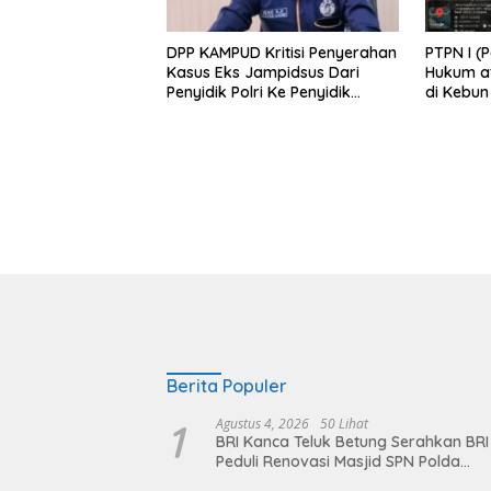
DPP KAMPUD Kritisi Penyerahan
PTPN I (
Kasus Eks Jampidsus Dari
Hukum at
Penyidik Polri Ke Penyidik
di Kebu
Kejagung, Nilai Tidak Sesuai
Prosedur
Berita Populer
1
Agustus 4, 2026
50 Lihat
BRI Kanca Teluk Betung Serahkan BRI
Peduli Renovasi Masjid SPN Polda
Lampung, Wujud Nyata Dukungan