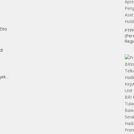
tan
Zita
PTPN
(Per
Regi
Teri
di
Apre
Pen
Aset
Hold
yek
h