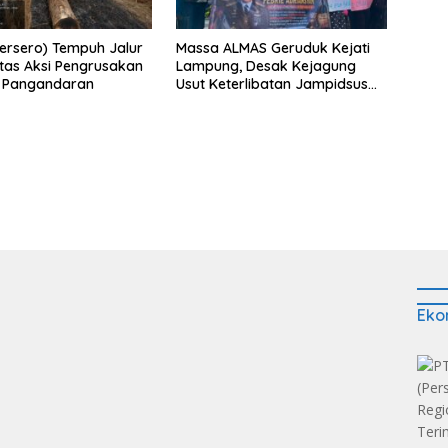
Persero) Tempuh Jalur
Massa ALMAS Geruduk Kejati
as Aksi Pengrusakan
Lampung, Desak Kejagung
n Pangandaran
Usut Keterlibatan Jampidsus
Febrie Adriansyah dalam
Korupsi Batu Bara PLTU
Eko