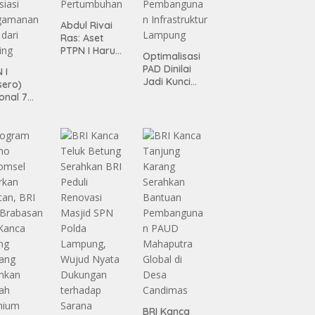
Abdul Rivai
Ras: Aset
PTPN I Harus
Optimalisasi
Jadi Mesin
PAD Dinilai
 I
Pertumbuhan
Jadi Kunci
sero)
Percepatan
onal 7
Pembanguna
ma
n
siasi
Infrastruktur
gamanan
Lampung
 dari
ing
BRI Kanca