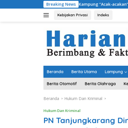
Langsung
Dari Kampung “Acak-acakan” Jadi Lebih Tertata,
Breaking News
ke
konten
Kebijakan Privasi
Indeks
Beranda
Berita Utama
Lampung
Berita Otomotif
Berita Olahraga
K
Beranda
Hukum Dan Kriminal
Hukum Dan Kriminal
PN Tanjungkarang Dini