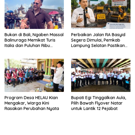
Bukan di Bali, Ngaben Massal
Perbaikan Jalan RA Basyid
Balinuraga Memikat Turis
Segera Dimulai, Pemkab
Italia dan Puluhan Ribu
Lampung Selatan Pastikan
Pengunjung
Mobilitas Warga Lebih Aman
dan Nyaman
Program Desa HELAU Kian
Bupati Egi Tinggalkan Aula,
Mengakar, Warga Kini
Pilih Bawah Flyover Natar
Rasakan Perubahan Nyata
untuk Lantik 12 Pejabat