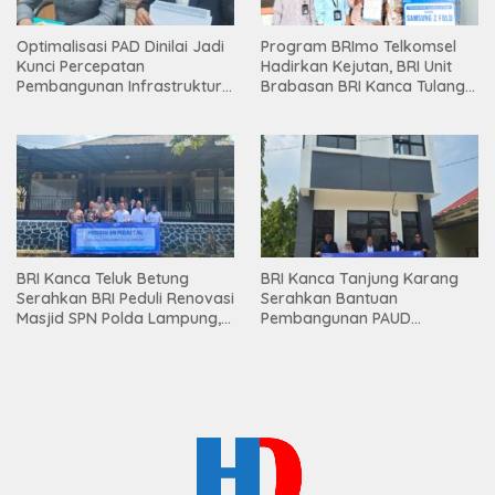
Optimalisasi PAD Dinilai Jadi
Program BRImo Telkomsel
Kunci Percepatan
Hadirkan Kejutan, BRI Unit
Pembangunan Infrastruktur
Brabasan BRI Kanca Tulang
Lampung
Bawang Serahkan Hadiah
Premium kepada Nasabah
Mesuji
BRI Kanca Teluk Betung
BRI Kanca Tanjung Karang
Serahkan BRI Peduli Renovasi
Serahkan Bantuan
Masjid SPN Polda Lampung,
Pembangunan PAUD
Wujud Nyata Dukungan
Mahaputra Global di Desa
terhadap Sarana Ibadah
Candimas