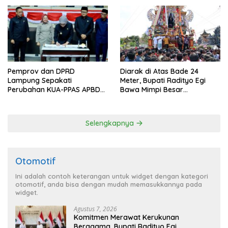
Pemprov dan DPRD
Diarak di Atas Bade 24
Lampung Sepakati
Meter, Bupati Radityo Egi
Perubahan KUA-PPAS APBD
Bawa Mimpi Besar
2026
Balinuraga Jadi ‘Penglipuran’
Kedua pada 2027
Selengkapnya
Otomotif
Ini adalah contoh keterangan untuk widget dengan kategori
otomotif, anda bisa dengan mudah memasukkannya pada
widget.
Agustus 7, 2026
Komitmen Merawat Kerukunan
Beragama, Bupati Radityo Egi