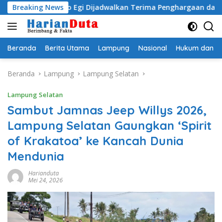
Langsung
adityo Egi Dijadwalkan Terima Penghargaan dari HKBP Lampu
Breaking News
ke
konten
Beranda
Berita Utama
Lampung
Nasional
Hukum dan Kr
Beranda
Lampung
Lampung Selatan
Lampung Selatan
Sambut Jamnas Jeep Willys 2026,
Lampung Selatan Gaungkan ‘Spirit
of Krakatoa’ ke Kancah Dunia
Mendunia
Harianduta
Mei 24, 2026