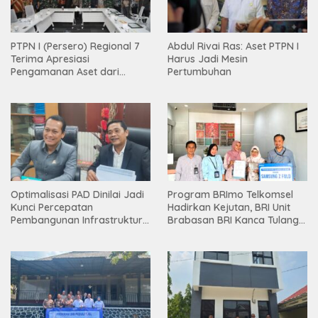
PTPN I (Persero) Regional 7
Abdul Rivai Ras: Aset PTPN I
Terima Apresiasi
Harus Jadi Mesin
Pengamanan Aset dari
Pertumbuhan
Holding
Optimalisasi PAD Dinilai Jadi
Program BRImo Telkomsel
Kunci Percepatan
Hadirkan Kejutan, BRI Unit
Pembangunan Infrastruktur
Brabasan BRI Kanca Tulang
Lampung
Bawang Serahkan Hadiah
Premium kepada Nasabah
Mesuji