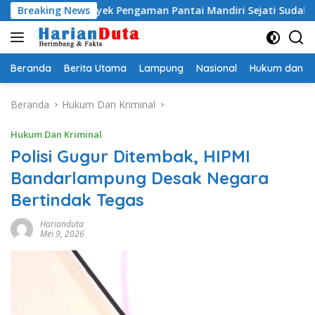
Langsung
 Proyek Pengaman Pantai Mandiri Sejati Sudah Sesuai Spesifikas
Breaking News
ke
konten
Beranda
Berita Utama
Lampung
Nasional
Hukum dan Kr
Beranda
Hukum Dan Kriminal
Hukum Dan Kriminal
Polisi Gugur Ditembak, HIPMI
Bandarlampung Desak Negara
Bertindak Tegas
Harianduta
Mei 9, 2026