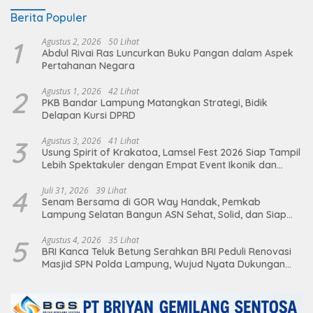
Berita Populer
1
Agustus 2, 2026
50 Lihat
Abdul Rivai Ras Luncurkan Buku Pangan dalam Aspek
Pertahanan Negara
2
Agustus 1, 2026
42 Lihat
PKB Bandar Lampung Matangkan Strategi, Bidik
Delapan Kursi DPRD
3
Agustus 3, 2026
41 Lihat
Usung Spirit of Krakatoa, Lamsel Fest 2026 Siap Tampil
Lebih Spektakuler dengan Empat Event Ikonik dan
Deretan Artis Ibu Kota
4
Juli 31, 2026
39 Lihat
Senam Bersama di GOR Way Handak, Pemkab
Lampung Selatan Bangun ASN Sehat, Solid, dan Siap
Berikan Pelayanan Terbaik
5
Agustus 4, 2026
35 Lihat
BRI Kanca Teluk Betung Serahkan BRI Peduli Renovasi
Masjid SPN Polda Lampung, Wujud Nyata Dukungan
terhadap Sarana Ibadah