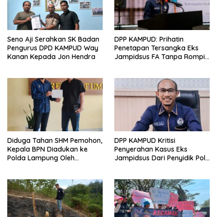
Seno Aji Serahkan SK Badan
DPP KAMPUD: Prihatin
Pengurus DPD KAMPUD Way
Penetapan Tersangka Eks
Kanan Kepada Jon Hendra
Jampidsus FA Tanpa Rompi
Tahanan dan Borgol, Ada
Perlakuan Khusus?
Diduga Tahan SHM Pemohon,
DPP KAMPUD Kritisi
Kepala BPN Diadukan ke
Penyerahan Kasus Eks
Polda Lampung Oleh
Jampidsus Dari Penyidik Polri
Kampud
Ke Penyidik Kejagung, Nilai
Tidak Sesuai Prosedur