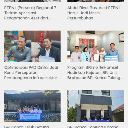
PTPN I (Persero) Regional 7
Abdul Rivai Ras: Aset PTPN I
Terima Apresiasi
Harus Jadi Mesin
Pengamanan Aset dari
Pertumbuhan
Holding
Optimalisasi PAD Dinilai Jadi
Program BRImo Telkomsel
Kunci Percepatan
Hadirkan Kejutan, BRI Unit
Pembangunan Infrastruktur
Brabasan BRI Kanca Tulang
Lampung
Bawang Serahkan Hadiah
Premium kepada Nasabah
Mesuji
BRI Kanca Teluk Betung
BRI Kanca Tanjung Karang