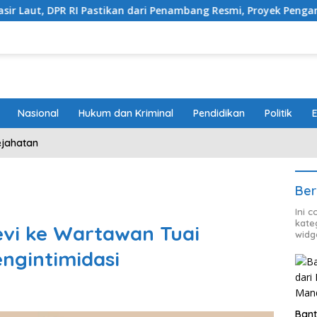
stikan dari Penambang Resmi, Proyek Pengaman Pantai Mandiri Se
Nasional
Hukum dan Kriminal
Pendidikan
Politik
ejahatan
Ber
Ini 
kate
evi ke Wartawan Tuai
widg
engintimidasi
Bant