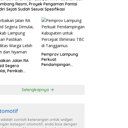
ambang Resmi, Proyek Pengaman Pantai
iri Sejati Sudah Sesuai Spesifikasi
Pemprov Lampung
Perkuat
aikan Jalan RA
Pendampingan
id Segera
Kabupaten untuk
lai, Pemkab
Percepat Eliminasi
pung Selatan
TBC di Tanggamus
ikan Mobilitas
ga Lebih Aman
Selengkapnya
 Nyaman
tomotif
i adalah contoh keterangan untuk widget
ngan kategori otomotif, anda bisa dengan