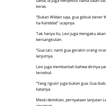
sama, ia juga menyebut nama salah satu
keras.
“Bukan Wildan saja, gua gebuk bener W
ha Kandidat” ucapnya.
Tak hanya itu, Levi juga mengaku aka
bersangkutan.
“Gua cari, nanti gua gerakin orang-oran
lanjutnya.
Levi juga membantah bahwa dirinya ya
tersebut.
“Yang ngusir juga bukan gua. Gua duduk
katanya.
Meski demikian, pernyataan lanjutan L
ancaman.