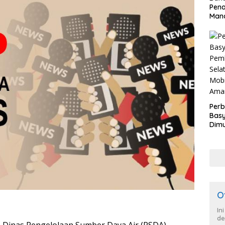
Pen
Mand
Perb
Basy
Dimu
Lam
Past
War
dan
O
In
de