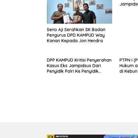
Jampids
Tahanan 
Perlakua
Seno Aji Serahkan SK Badan
Pengurus DPD KAMPUD Way
Kanan Kepada Jon Hendra
DPP KAMPUD Kritisi Penyerahan
PTPN I (
Kasus Eks Jampidsus Dari
Hukum at
Penyidik Polri Ke Penyidik
di Kebu
Kejagung, Nilai Tidak Sesuai
Prosedur