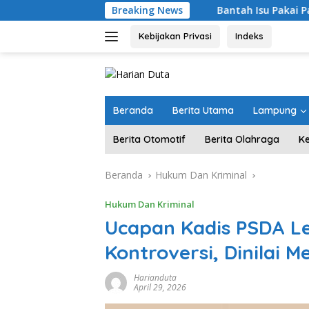
Langsung
Breaking News
Bantah Isu Pakai Pasir Laut, DPR RI Pa
ke
konten
Kebijakan Privasi
Indeks
Beranda
Berita Utama
Lampung
Berita Otomotif
Berita Olahraga
K
Beranda
Hukum Dan Kriminal
Hukum Dan Kriminal
Ucapan Kadis PSDA L
Kontroversi, Dinilai M
Harianduta
April 29, 2026