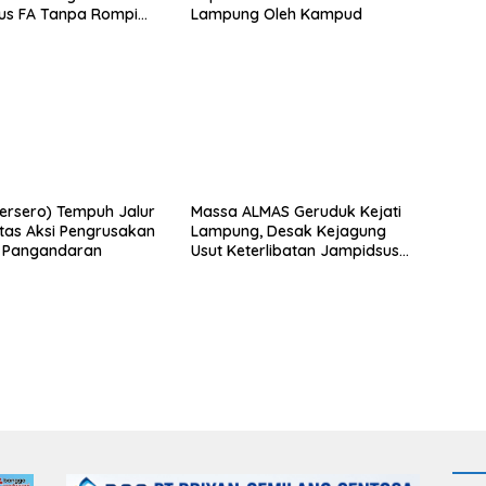
us FA Tanpa Rompi
Lampung Oleh Kampud
dan Borgol, Ada
n Khusus?
Persero) Tempuh Jalur
Massa ALMAS Geruduk Kejati
as Aksi Pengrusakan
Lampung, Desak Kejagung
n Pangandaran
Usut Keterlibatan Jampidsus
Febrie Adriansyah dalam
Korupsi Batu Bara PLTU