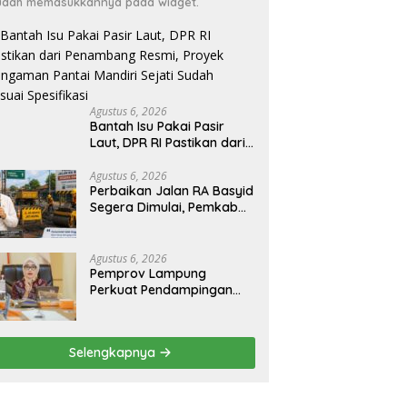
dah memasukkannya pada widget.
Agustus 6, 2026
Bantah Isu Pakai Pasir
Laut, DPR RI Pastikan dari
Penambang Resmi, Proyek
Pengaman Pantai Mandiri
Agustus 6, 2026
Perbaikan Jalan RA Basyid
Sejati Sudah Sesuai
Segera Dimulai, Pemkab
Spesifikasi
Lampung Selatan Pastikan
Mobilitas Warga Lebih
Aman dan Nyaman
Agustus 6, 2026
Pemprov Lampung
Perkuat Pendampingan
Kabupaten untuk Percepat
Eliminasi TBC di
Tanggamus
Selengkapnya