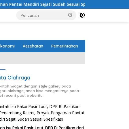
jati Sudah Sesuai Spesifikasi
Perbaikan Jalan RA Bas
Ekonomi
Kesehatan
Pemerintahan
ita Olahraga
contoh widget dengan style gallery pada
gori olahraga, anda bisa mengaturnya pada
et recent post wpberita.
ah Isu Pakai Pasir Laut, DPR RI Pastikan dari