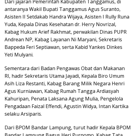
Dari jajaran Pemerintah Kabupaten Tanggamus, di
antaranya Wakil Bupati Tanggamus Agus Suranto,
Asisten II Setdakab Handra Wijaya, Asisten I Rully Runa
Yuda, Kepala Dinas Kesehatan dr. Herry Novrizal,
Kabag Hukum Arief Rakhmat, perwakilan Dinas PUPR
Andrean NP, Kabag Layanan Ni Maryani, Sekretaris
Bappeda Feri Septiawan, serta Kabid Yankes Dinkes
Yeti Mulyani.
Sementara dari Badan Pengawas Obat dan Makanan
RI, hadir Sekretaris Utama Jayadi, Kepala Biro Umum
Asih Liza Restanti, Kabag Barang Milik Negara Henri
Agus Kurniawan, Kabag Rumah Tangga Ardiasyah
Kahuripan, Penata Laksana Agung Mulia, Pengelola
Pengadaan Faizal Effendi, Agustin Widya, Intan Kartika
selaku Arsiparis.
Dari BPOM Bandar Lampung, turut hadir Kepala BPOM
Bandar Lampung Bagus Heri Purnomo, Kabag Tata