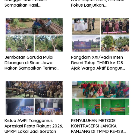
Sampaikan Hasil
Fokus Lanjutkan
Pembahasan
Pembangunan dan
Pelayanan Dasar
Jembatan Garuda Mulai
Pangdam XXI/Radin Inten
Dibangun di Sinar Jawa,
Resmi Tutup TMMD ke-128
Kakon Sampaikan Terima
Ajak Warga Aktif Bangun
Kasih kepada Presiden
Desa
Prabowo
Ketua AWPI Tanggamus
PENYULUHAN METODE
Apresiasi Pesta Rakyat 2026,
KONTRASEPSI JANGKA
UMKM Lokal Jadi Sorotan
PANJANG DI TMMD KE-128