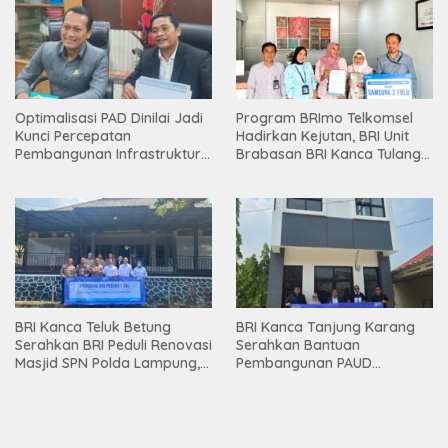
Optimalisasi PAD Dinilai Jadi
Program BRImo Telkomsel
Kunci Percepatan
Hadirkan Kejutan, BRI Unit
Pembangunan Infrastruktur
Brabasan BRI Kanca Tulang
Lampung
Bawang Serahkan Hadiah
Premium kepada Nasabah
Mesuji
BRI Kanca Teluk Betung
BRI Kanca Tanjung Karang
Serahkan BRI Peduli Renovasi
Serahkan Bantuan
Masjid SPN Polda Lampung,
Pembangunan PAUD
Wujud Nyata Dukungan
Mahaputra Global di Desa
terhadap Sarana Ibadah
Candimas