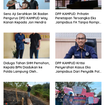
Seno Aji Serahkan SK Badan
DPP KAMPUD: Prihatin
Pengurus DPD KAMPUD Way
Penetapan Tersangka Eks
Kanan Kepada Jon Hendra
Jampidsus FA Tanpa Rompi
Tahanan dan Borgol, Ada
Perlakuan Khusus?
Diduga Tahan SHM Pemohon,
DPP KAMPUD Kritisi
Kepala BPN Diadukan ke
Penyerahan Kasus Eks
Polda Lampung Oleh
Jampidsus Dari Penyidik Polri
Kampud
Ke Penyidik Kejagung, Nilai
Tidak Sesuai Prosedur