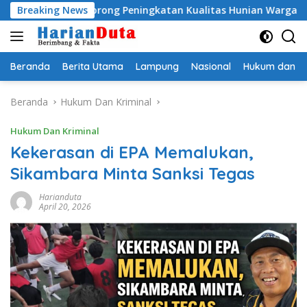
Langsung
BSPS, Dorong Peningkatan Kualitas Hunian Warga dan Serap As
Breaking News
ke
konten
Beranda
Berita Utama
Lampung
Nasional
Hukum dan Kr
Beranda
Hukum Dan Kriminal
Hukum Dan Kriminal
Kekerasan di EPA Memalukan,
Sikambara Minta Sanksi Tegas
Harianduta
April 20, 2026