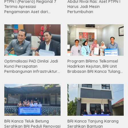
PTPN I (Persero) Regional 7
Abdul Rivai Ras: Aset PTPN I
Terima Apresiasi
Harus Jadi Mesin
Pengamanan Aset dari
Pertumbuhan
Holding
Optimalisasi PAD Dinilai Jadi
Program BRImo Telkomsel
Kunci Percepatan
Hadirkan Kejutan, BRI Unit
Pembangunan Infrastruktur
Brabasan BRI Kanca Tulang
Lampung
Bawang Serahkan Hadiah
Premium kepada Nasabah
Mesuji
BRI Kanca Teluk Betung
BRI Kanca Tanjung Karang
Serahkan BRI Peduli Renovasi
Serahkan Bantuan