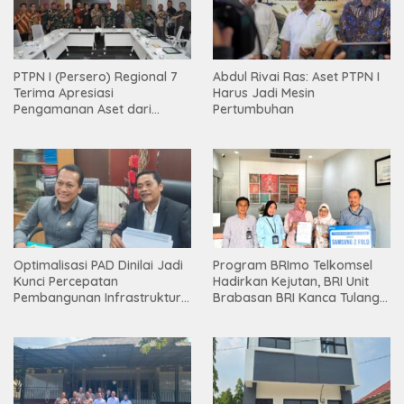
PTPN I (Persero) Regional 7
Abdul Rivai Ras: Aset PTPN I
Terima Apresiasi
Harus Jadi Mesin
Pengamanan Aset dari
Pertumbuhan
Holding
Optimalisasi PAD Dinilai Jadi
Program BRImo Telkomsel
Kunci Percepatan
Hadirkan Kejutan, BRI Unit
Pembangunan Infrastruktur
Brabasan BRI Kanca Tulang
Lampung
Bawang Serahkan Hadiah
Premium kepada Nasabah
Mesuji