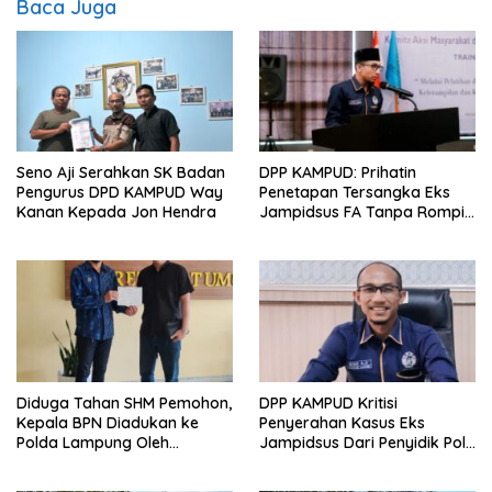
Baca Juga
Seno Aji Serahkan SK Badan
DPP KAMPUD: Prihatin
Pengurus DPD KAMPUD Way
Penetapan Tersangka Eks
Kanan Kepada Jon Hendra
Jampidsus FA Tanpa Rompi
Tahanan dan Borgol, Ada
Perlakuan Khusus?
Diduga Tahan SHM Pemohon,
DPP KAMPUD Kritisi
Kepala BPN Diadukan ke
Penyerahan Kasus Eks
Polda Lampung Oleh
Jampidsus Dari Penyidik Polri
Kampud
Ke Penyidik Kejagung, Nilai
Tidak Sesuai Prosedur