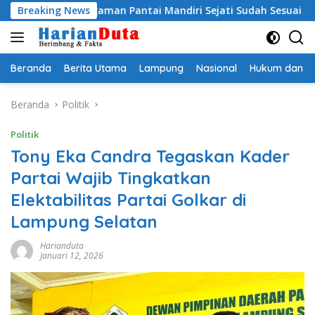
Langsung
engaman Pantai Mandiri Sejati Sudah Sesuai Spesifikasi
Breaking News
ke
konten
Beranda
Berita Utama
Lampung
Nasional
Hukum dan Kr
Beranda
Politik
Politik
Tony Eka Candra Tegaskan Kader
Partai Wajib Tingkatkan
Elektabilitas Partai Golkar di
Lampung Selatan
Harianduta
Januari 12, 2026