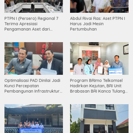
PTPN I (Persero) Regional 7
Abdul Rivai Ras: Aset PTPN I
Terima Apresiasi
Harus Jadi Mesin
Pengamanan Aset dari
Pertumbuhan
Holding
Optimalisasi PAD Dinilai Jadi
Program BRImo Telkomsel
Kunci Percepatan
Hadirkan Kejutan, BRI Unit
Pembangunan Infrastruktur
Brabasan BRI Kanca Tulang
Lampung
Bawang Serahkan Hadiah
Premium kepada Nasabah
Mesuji