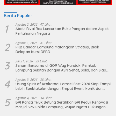
Berita Populer
1
Agustus 2, 2026
47 Lihat
Abdul Rivai Ras Luncurkan Buku Pangan dalam Aspek
Pertahanan Negara
2
Agustus 1, 2026
41 Lihat
PKB Bandar Lampung Matangkan Strategi, Bidik
Delapan Kursi DPRD
3
Juli 31, 2026
39 Lihat
Senam Bersama di GOR Way Handak, Pemkab
Lampung Selatan Bangun ASN Sehat, Solid, dan Siap
Berikan Pelayanan Terbaik
4
Agustus 3, 2026
38 Lihat
Usung Spirit of Krakatoa, Lamsel Fest 2026 Siap Tampil
Lebih Spektakuler dengan Empat Event Ikonik dan
Deretan Artis Ibu Kota
5
Agustus 4, 2026
34 Lihat
BRI Kanca Teluk Betung Serahkan BRI Peduli Renovasi
Masjid SPN Polda Lampung, Wujud Nyata Dukungan
terhadap Sarana Ibadah