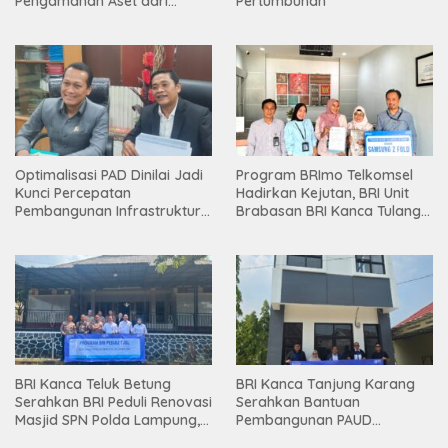
Pengamanan Aset dari
Pertumbuhan
Holding
Optimalisasi PAD Dinilai Jadi
Program BRImo Telkomsel
Kunci Percepatan
Hadirkan Kejutan, BRI Unit
Pembangunan Infrastruktur
Brabasan BRI Kanca Tulang
Lampung
Bawang Serahkan Hadiah
Premium kepada Nasabah
Mesuji
BRI Kanca Teluk Betung
BRI Kanca Tanjung Karang
Serahkan BRI Peduli Renovasi
Serahkan Bantuan
Masjid SPN Polda Lampung,
Pembangunan PAUD
Wujud Nyata Dukungan
Mahaputra Global di Desa