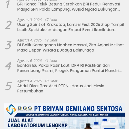
1
BRI Kanca Teluk Betung Serahkan BRI Peduli Renovasi
Masjid SPN Polda Lampung, Wujud Nyata Dukungan
terhadap Sarana Ibadah
2
Agustus 3, 2026
47 Lihat
Usung Spirit of Krakatoa, Lamsel Fest 2026 Siap Tampil
Lebih Spektakuler dengan Empat Event Ikonik dan
Deretan Artis Ibu Kota
3
Agustus 4, 2026
42 Lihat
Di Balik Kemegahan Ngaben Massal, Zita Anjani Melihat
Masa Depan Wisata Budaya Balinuraga
4
Agustus 6, 2026
41 Lihat
Bantah Isu Pakai Pasir Laut, DPR RI Pastikan dari
Penambang Resmi, Proyek Pengaman Pantai Mandiri
Sejati Sudah Sesuai Spesifikasi
5
Agustus 4, 2026
40 Lihat
Abdul Rivai Ras: Aset PTPN I Harus Jadi Mesin
Pertumbuhan