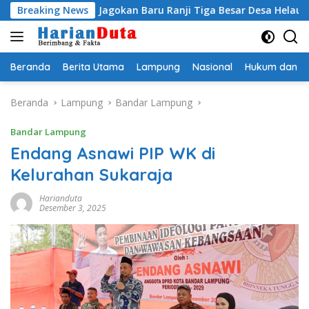
Langsung
ati Egi Jagokan Baru Ranji Tiga Besar Desa Helau
Breaking News
Komi
ke
konten
Beranda
Berita Utama
Lampung
Nasional
Hukum dan Kr
Beranda
Lampung
Bandar Lampung
Bandar Lampung
Endang Asnawi PIP WK di
Kelurahan Sukaraja
Harianduta
Desember 3, 2025