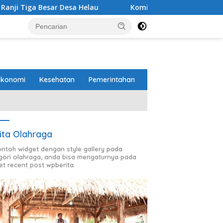
a Helau
Komitmen Merawat Kerukunan Beragama, Bupati
Ekonomi
Kesehatan
Pemerintahan
ita Olahraga
contoh widget dengan style gallery pada
gori olahraga, anda bisa mengaturnya pada
et recent post wpberita.