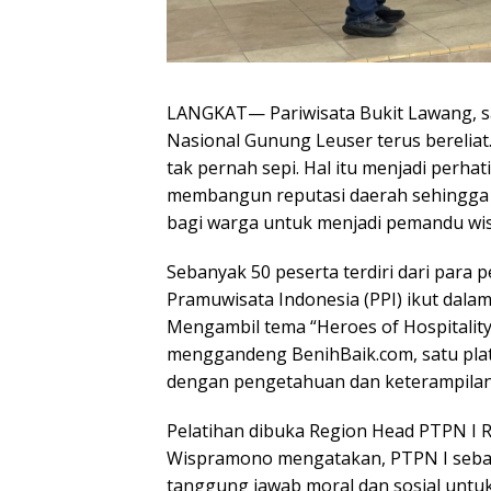
LANGKAT— Pariwisata Bukit Lawang, s
Nasional Gunung Leuser terus bereliat
tak pernah sepi. Hal itu menjadi perha
membangun reputasi daerah sehingga 
bagi warga untuk menjadi pemandu wisat
Sebanyak 50 peserta terdiri dari para
Pramuwisata Indonesia (PPI) ikut dalam p
Mengambil tema “Heroes of Hospitalit
menggandeng BenihBaik.com, satu plat
dengan pengetahuan dan keterampilan 
Pelatihan dibuka Region Head PTPN I 
Wispramono mengatakan, PTPN I seba
tanggung jawab moral dan sosial unt