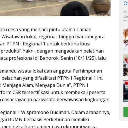
O
In
de
mu
atu desa yang menjadi pintu utama Taman
. Wisatawan lokal, regional, hingga mancanegara
tian PTPN I Regional 1 untuk berkontribusi
produktif. Yakni, dengan mengadakan pelatihan
a profesional di Bahorok, Senin (10/11/25), lalu.
 pemandu wisata lokal dan anggota Perhimpunan
elatihan yang difasilitasi PTPN I Regional 1 ini.
y: Menjaga Alam, Menyapa Dunia”, PTPN I
form CSR tersertifikasi untuk membekali peserta
dasar layanan pariwisata berwawasan lingkungan.
Regional 1 Wispramono Budiman. Dalam arahannya,
gai BUMN berbasis Perkebunan memiliki
uk meningkatkan sumber daya ekonomi warga