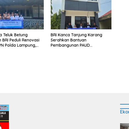
a Teluk Betung
BRI Kanca Tanjung Karang
 BRI Peduli Renovasi
Serahkan Bantuan
PN Polda Lampung,
Pembangunan PAUD
yata Dukungan
Mahaputra Global di Desa
p Sarana Ibadah
Candimas
Eko