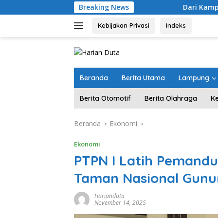
Langsung
Breaking News
Dari Kampung “Acak-acakan” Jad
ke
konten
Kebijakan Privasi
Indeks
Beranda
Berita Utama
Lampung
Berita Otomotif
Berita Olahraga
K
Beranda
Ekonomi
Ekonomi
PTPN I Latih Pemandu
Taman Nasional Gunu
Harianduta
November 14, 2025