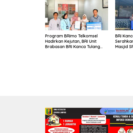
Program BRImo Telkomsel
BRI Kanc
Hadirkan Kejutan, BRI Unit
Serahkan
Brabasan BRI Kanca Tulang
Masjid S
Bawang Serahkan Hadiah
Wujud N
Premium kepada Nasabah
terhada
Mesuji