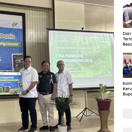
Dari
Tert
Besa
Kom
Ker
Bupa
Dija
Peng
HKB