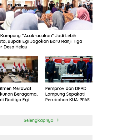
 Kampung “Acak-acakan” Jadi Lebih
ata, Bupati Egi Jagokan Baru Ranji Tiga
r Desa Helau
itmen Merawat
Pemprov dan DPRD
ukunan Beragama,
Lampung Sepakati
ti Radityo Egi
Perubahan KUA-PPAS
dwalkan Terima
APBD 2026
hargaan dari
P Lampung
Selengkapnya