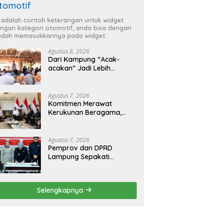
tomotif
i adalah contoh keterangan untuk widget
ngan kategori otomotif, anda bisa dengan
dah memasukkannya pada widget.
Agustus 8, 2026
Dari Kampung “Acak-
acakan” Jadi Lebih
Tertata, Bupati Egi
Jagokan Baru Ranji Tiga
Besar Desa Helau
Agustus 7, 2026
Komitmen Merawat
Kerukunan Beragama,
Bupati Radityo Egi
Dijadwalkan Terima
Penghargaan dari HKBP
Agustus 7, 2026
Lampung
Pemprov dan DPRD
Lampung Sepakati
Perubahan KUA-PPAS
APBD 2026
Selengkapnya