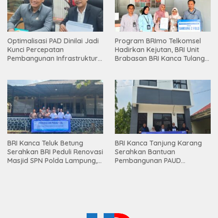
Optimalisasi PAD Dinilai Jadi
Program BRImo Telkomsel
Kunci Percepatan
Hadirkan Kejutan, BRI Unit
Pembangunan Infrastruktur
Brabasan BRI Kanca Tulang
Lampung
Bawang Serahkan Hadiah
Premium kepada Nasabah
Mesuji
BRI Kanca Teluk Betung
BRI Kanca Tanjung Karang
Serahkan BRI Peduli Renovasi
Serahkan Bantuan
Masjid SPN Polda Lampung,
Pembangunan PAUD
Wujud Nyata Dukungan
Mahaputra Global di Desa
terhadap Sarana Ibadah
Candimas