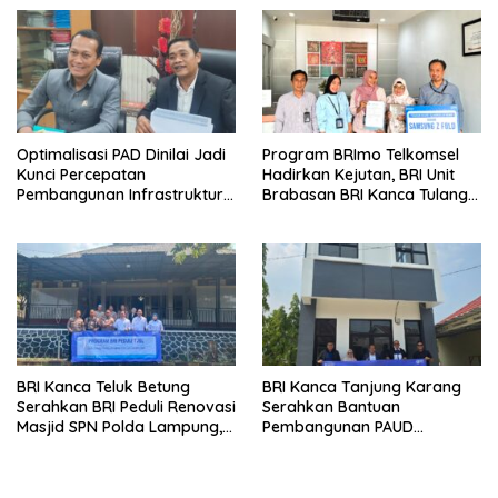
Optimalisasi PAD Dinilai Jadi
Program BRImo Telkomsel
Kunci Percepatan
Hadirkan Kejutan, BRI Unit
Pembangunan Infrastruktur
Brabasan BRI Kanca Tulang
Lampung
Bawang Serahkan Hadiah
Premium kepada Nasabah
Mesuji
BRI Kanca Teluk Betung
BRI Kanca Tanjung Karang
Serahkan BRI Peduli Renovasi
Serahkan Bantuan
Masjid SPN Polda Lampung,
Pembangunan PAUD
Wujud Nyata Dukungan
Mahaputra Global di Desa
terhadap Sarana Ibadah
Candimas