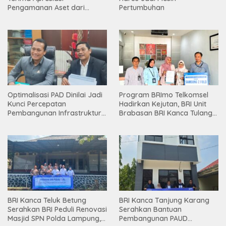
Pengamanan Aset dari
Pertumbuhan
Holding
Optimalisasi PAD Dinilai Jadi
Program BRImo Telkomsel
Kunci Percepatan
Hadirkan Kejutan, BRI Unit
Pembangunan Infrastruktur
Brabasan BRI Kanca Tulang
Lampung
Bawang Serahkan Hadiah
Premium kepada Nasabah
Mesuji
BRI Kanca Teluk Betung
BRI Kanca Tanjung Karang
Serahkan BRI Peduli Renovasi
Serahkan Bantuan
Masjid SPN Polda Lampung,
Pembangunan PAUD