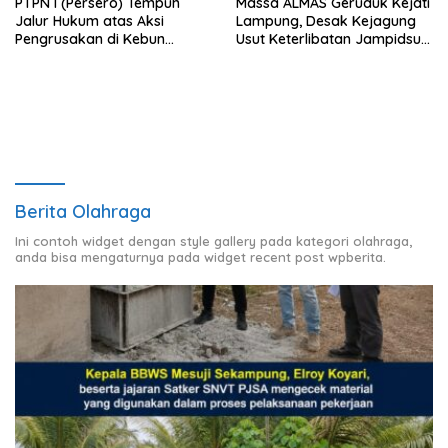
PTPN I (Persero) Tempuh
Massa ALMAS Geruduk Kejati
Jalur Hukum atas Aksi
Lampung, Desak Kejagung
Pengrusakan di Kebun
Usut Keterlibatan Jampidsus
Pangandaran
Febrie Adriansyah dalam
Korupsi Batu Bara PLTU
Berita Olahraga
Ini contoh widget dengan style gallery pada kategori olahraga,
anda bisa mengaturnya pada widget recent post wpberita.