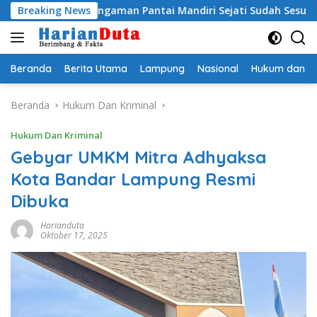
Langsung
 Pengaman Pantai Mandiri Sejati Sudah Sesuai Spesifikasi
Breaking News
ke
konten
Beranda
Berita Utama
Lampung
Nasional
Hukum dan Kr
Beranda
Hukum Dan Kriminal
Hukum Dan Kriminal
Gebyar UMKM Mitra Adhyaksa
Kota Bandar Lampung Resmi
Dibuka
Harianduta
Oktober 17, 2025