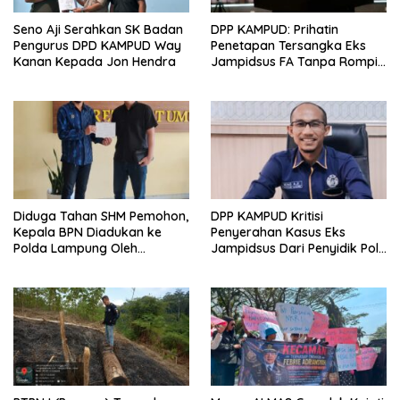
Seno Aji Serahkan SK Badan
DPP KAMPUD: Prihatin
Pengurus DPD KAMPUD Way
Penetapan Tersangka Eks
Kanan Kepada Jon Hendra
Jampidsus FA Tanpa Rompi
Tahanan dan Borgol, Ada
Perlakuan Khusus?
Diduga Tahan SHM Pemohon,
DPP KAMPUD Kritisi
Kepala BPN Diadukan ke
Penyerahan Kasus Eks
Polda Lampung Oleh
Jampidsus Dari Penyidik Polri
Kampud
Ke Penyidik Kejagung, Nilai
Tidak Sesuai Prosedur