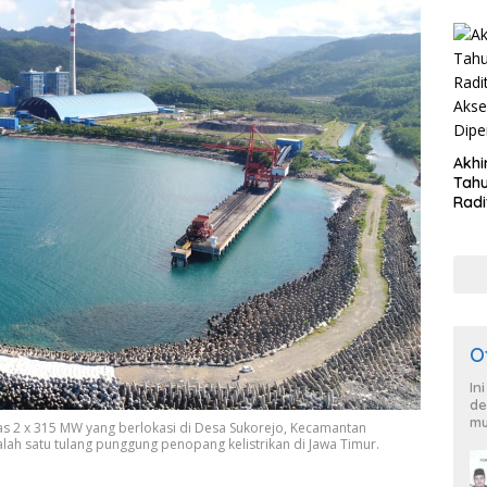
Akhi
Tahu
Radi
Akse
Dipe
O
In
de
mu
as 2 x 315 MW yang berlokasi di Desa Sukorejo, Kecamantan
lah satu tulang punggung penopang kelistrikan di Jawa Timur.