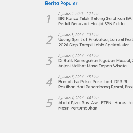
Berita Populer
1
Agustus 4, 2026
52 Lihat
BRI Kanca Teluk Betung Serahkan BRI
Peduli Renovasi Masjid SPN Polda
Lampung, Wujud Nyata Dukungan
terhadap Sarana Ibadah
2
Agustus 3, 2026
50 Lihat
Usung Spirit of Krakatoa, Lamsel Fest
2026 Siap Tampil Lebih Spektakuler
dengan Empat Event Ikonik dan Dere
Artis Ibu Kota
3
Agustus 4, 2026
46 Lihat
Di Balik Kemegahan Ngaben Massal, 
Anjani Melihat Masa Depan Wisata
Budaya Balinuraga
4
Agustus 6, 2026
45 Lihat
Bantah Isu Pakai Pasir Laut, DPR RI
Pastikan dari Penambang Resmi, Pro
Pengaman Pantai Mandiri Sejati Suda
Sesuai Spesifikasi
5
Agustus 4, 2026
44 Lihat
Abdul Rivai Ras: Aset PTPN I Harus Ja
Mesin Pertumbuhan