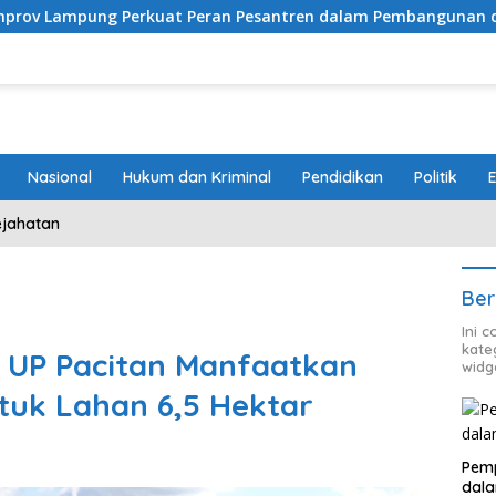
rkuat Peran Pesantren dalam Pembangunan dan Pengembang
Nasional
Hukum dan Kriminal
Pendidikan
Politik
ejahatan
Ber
Ini 
kate
 UP Pacitan Manfaatkan
widg
tuk Lahan 6,5 Hektar
Pemp
dal