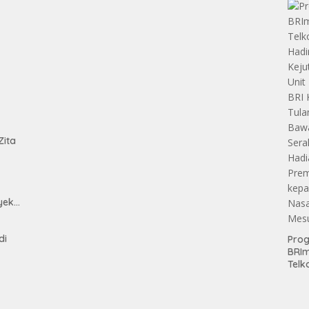
tan
Zita
yek
h
di
Pro
BRI
Telk
Hadi
Keju
Unit