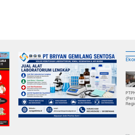
p Sarana Ibadah
Candimas
Eko
PTPN
(Per
Regi
Teri
Apre
Pen
Aset
Hold