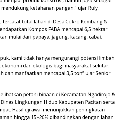
 menjadi produk konstrusi, namun juga sebagai
 mendukung ketahanan pangan,” ujar Ruly.
 tercatat total lahan di Desa Cokro Kembang &
 mendapatkan Kompos FABA mencapai 6,5 hektar
an mulai dari papaya, jagung, kacang, cabai,
puk, kami tidak hanya mengurangi potensi limbah
 ekonomi dan ekologis bagi masyarakat sekitar.
h dan manfaatkan mencapai 3,5 ton” ujar Senior
libatkan petani binaan di Kecamatan Ngadirojo &
eh Dinas Lingkungan Hidup Kabupaten Pacitan serta
mpat. Hasil uji awal menunjukkan peningkatan
anaman hingga 15–20% dibandingkan dengan lahan