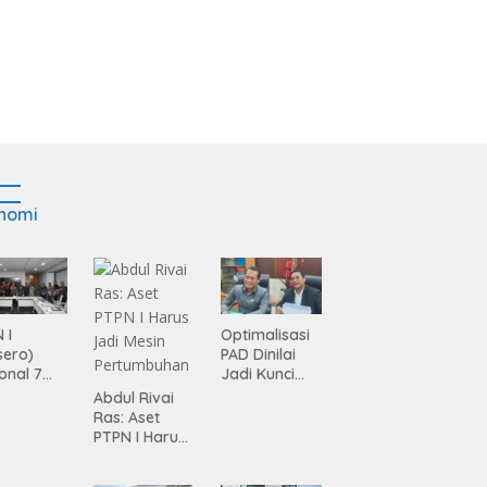
nomi
 I
Optimalisasi
sero)
PAD Dinilai
onal 7
Jadi Kunci
ma
Percepatan
Abdul Rivai
siasi
Pembanguna
Ras: Aset
gamanan
n
PTPN I Harus
 dari
Infrastruktur
Jadi Mesin
ing
Lampung
Pertumbuhan