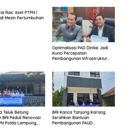
ai Ras: Aset PTPN I
di Mesin Pertumbuhan
Optimalisasi PAD Dinilai Jadi
Kunci Percepatan
Pembangunan Infrastruktur
Lampung
a Teluk Betung
BRI Kanca Tanjung Karang
 BRI Peduli Renovasi
Serahkan Bantuan
PN Polda Lampung,
Pembangunan PAUD
yata Dukungan
Mahaputra Global di Desa