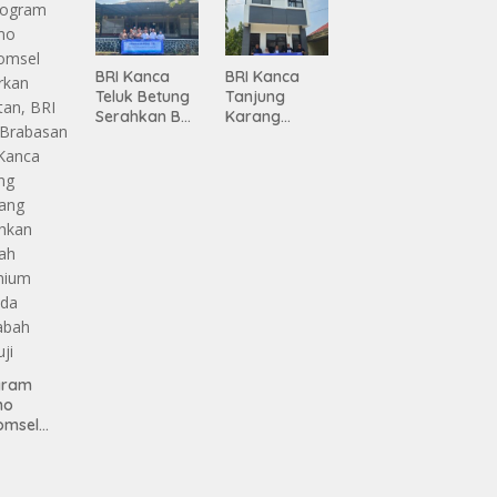
BRI Kanca
BRI Kanca
Teluk Betung
Tanjung
Serahkan BRI
Karang
Peduli
Serahkan
Renovasi
Bantuan
Masjid SPN
Pembanguna
Polda
n PAUD
Lampung,
Mahaputra
Wujud Nyata
Global di
Dukungan
Desa
terhadap
Candimas
Sarana
Ibadah
gram
mo
omsel
rkan
tan, BRI