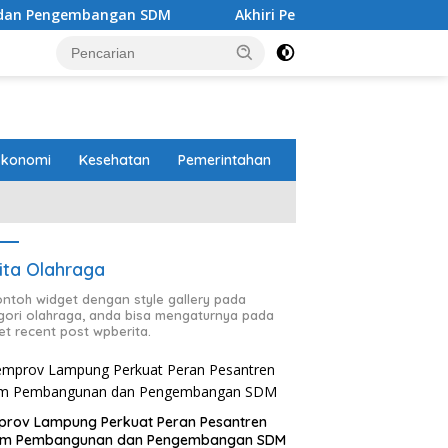
an SDM
Akhiri Penantian 19 Tahun Warga, Bupati Radity
Ekonomi
Kesehatan
Pemerintahan
ita Olahraga
contoh widget dengan style gallery pada
gori olahraga, anda bisa mengaturnya pada
et recent post wpberita.
rov Lampung Perkuat Peran Pesantren
am Pembangunan dan Pengembangan SDM