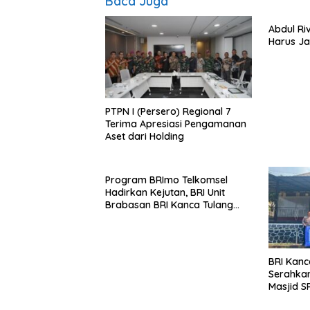
Baca Juga
Abdul Riv
Harus Ja
PTPN I (Persero) Regional 7
Terima Apresiasi Pengamanan
Aset dari Holding
Program BRImo Telkomsel
Hadirkan Kejutan, BRI Unit
Brabasan BRI Kanca Tulang
Bawang Serahkan Hadiah
Premium kepada Nasabah
Mesuji
BRI Kanc
Serahkan
Masjid S
Wujud N