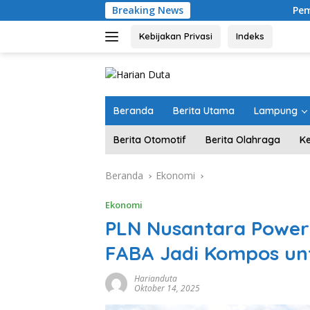
Langsung
Breaking News
Pemprov Lampung Pe
ke
konten
Kebijakan Privasi
Indeks
Beranda
Berita Utama
Lampung
Berita Otomotif
Berita Olahraga
K
Beranda
Ekonomi
Ekonomi
PLN Nusantara Power
FABA Jadi Kompos un
Harianduta
Oktober 14, 2025