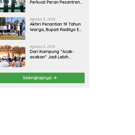
Perkuat Peran Pesantren
dalam Pembangunan dan
Pengembangan SDM
Agustus 9, 2026
Akhiri Penantian 19 Tahun
Warga, Bupati Radityo Egi
Pastikan Akses Baru Ranji
Diperbaiki Tahun Ini
Agustus 8, 2026
Dari Kampung “Acak-
acakan” Jadi Lebih
Tertata, Bupati Egi
Jagokan Baru Ranji Tiga
Besar Desa Helau
Selengkapnya