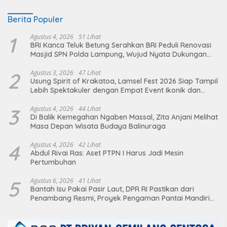
Berita Populer
1
Agustus 4, 2026
51 Lihat
BRI Kanca Teluk Betung Serahkan BRI Peduli Renovasi
Masjid SPN Polda Lampung, Wujud Nyata Dukungan
terhadap Sarana Ibadah
2
Agustus 3, 2026
47 Lihat
Usung Spirit of Krakatoa, Lamsel Fest 2026 Siap Tampil
Lebih Spektakuler dengan Empat Event Ikonik dan
Deretan Artis Ibu Kota
3
Agustus 4, 2026
44 Lihat
Di Balik Kemegahan Ngaben Massal, Zita Anjani Melihat
Masa Depan Wisata Budaya Balinuraga
4
Agustus 4, 2026
42 Lihat
Abdul Rivai Ras: Aset PTPN I Harus Jadi Mesin
Pertumbuhan
5
Agustus 6, 2026
41 Lihat
Bantah Isu Pakai Pasir Laut, DPR RI Pastikan dari
Penambang Resmi, Proyek Pengaman Pantai Mandiri
Sejati Sudah Sesuai Spesifikasi