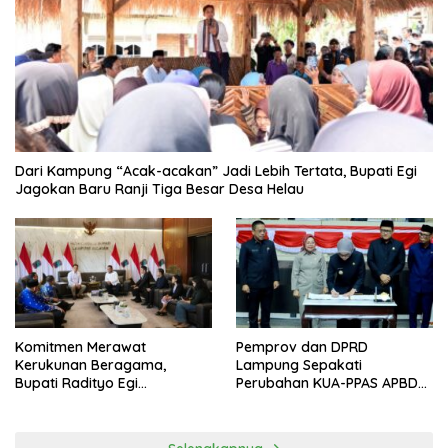
Dari Kampung “Acak-acakan” Jadi Lebih Tertata, Bupati Egi
Jagokan Baru Ranji Tiga Besar Desa Helau
Komitmen Merawat
Pemprov dan DPRD
Kerukunan Beragama,
Lampung Sepakati
Bupati Radityo Egi
Perubahan KUA-PPAS APBD
Dijadwalkan Terima
2026
Penghargaan dari HKBP
Lampung