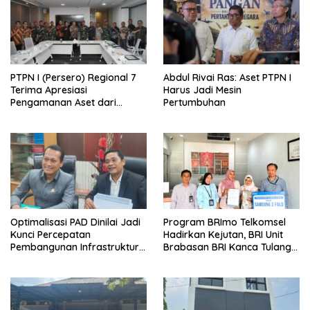
PTPN I (Persero) Regional 7
Abdul Rivai Ras: Aset PTPN I
Terima Apresiasi
Harus Jadi Mesin
Pengamanan Aset dari
Pertumbuhan
Holding
Optimalisasi PAD Dinilai Jadi
Program BRImo Telkomsel
Kunci Percepatan
Hadirkan Kejutan, BRI Unit
Pembangunan Infrastruktur
Brabasan BRI Kanca Tulang
Lampung
Bawang Serahkan Hadiah
Premium kepada Nasabah
Mesuji