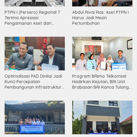
PTPN I (Persero) Regional 7
Abdul Rivai Ras: Aset PTPN I
Terima Apresiasi
Harus Jadi Mesin
Pengamanan Aset dari
Pertumbuhan
Holding
Optimalisasi PAD Dinilai Jadi
Program BRImo Telkomsel
Kunci Percepatan
Hadirkan Kejutan, BRI Unit
Pembangunan Infrastruktur
Brabasan BRI Kanca Tulang
Lampung
Bawang Serahkan Hadiah
Premium kepada Nasabah
Mesuji