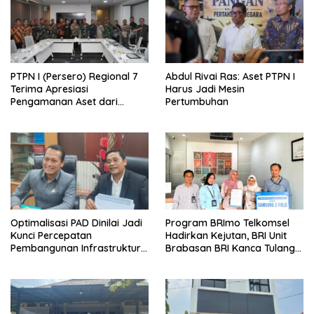
PTPN I (Persero) Regional 7
Abdul Rivai Ras: Aset PTPN I
Terima Apresiasi
Harus Jadi Mesin
Pengamanan Aset dari
Pertumbuhan
Holding
Optimalisasi PAD Dinilai Jadi
Program BRImo Telkomsel
Kunci Percepatan
Hadirkan Kejutan, BRI Unit
Pembangunan Infrastruktur
Brabasan BRI Kanca Tulang
Lampung
Bawang Serahkan Hadiah
Premium kepada Nasabah
Mesuji