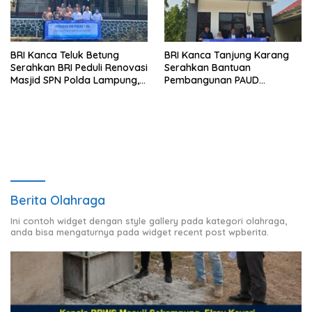
BRI Kanca Teluk Betung
BRI Kanca Tanjung Karang
Serahkan BRI Peduli Renovasi
Serahkan Bantuan
Masjid SPN Polda Lampung,
Pembangunan PAUD
Wujud Nyata Dukungan
Mahaputra Global di Desa
terhadap Sarana Ibadah
Candimas
Berita Olahraga
Ini contoh widget dengan style gallery pada kategori olahraga,
anda bisa mengaturnya pada widget recent post wpberita.