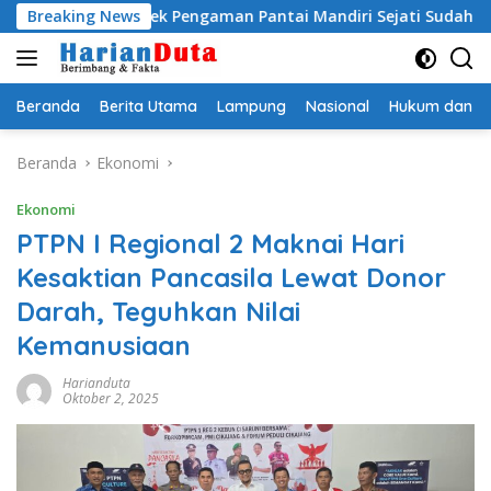
Langsung
 Proyek Pengaman Pantai Mandiri Sejati Sudah Sesuai Spesifika
Breaking News
ke
konten
Beranda
Berita Utama
Lampung
Nasional
Hukum dan Kr
Beranda
Ekonomi
Ekonomi
PTPN I Regional 2 Maknai Hari
Kesaktian Pancasila Lewat Donor
Darah, Teguhkan Nilai
Kemanusiaan
Harianduta
Oktober 2, 2025