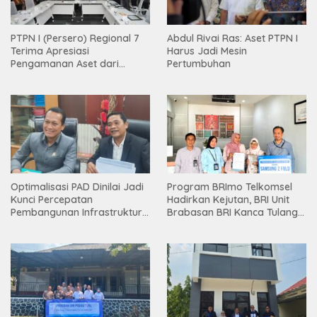
PTPN I (Persero) Regional 7
Abdul Rivai Ras: Aset PTPN I
Terima Apresiasi
Harus Jadi Mesin
Pengamanan Aset dari
Pertumbuhan
Holding
Optimalisasi PAD Dinilai Jadi
Program BRImo Telkomsel
Kunci Percepatan
Hadirkan Kejutan, BRI Unit
Pembangunan Infrastruktur
Brabasan BRI Kanca Tulang
Lampung
Bawang Serahkan Hadiah
Premium kepada Nasabah
Mesuji