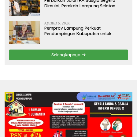
Perbaikan Jalan RA Basyid Segera
Dimulai, Pemkab Lampung Selatan
Pastikan Mobilitas Warga Lebih Aman
dan Nyaman
Agustus 6, 2026
Pemprov Lampung Perkuat
Pendampingan Kabupaten untuk
Percepat Eliminasi TBC di Tanggamus
Selengkapnya