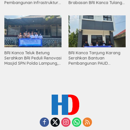
Pembangunan Infrastruktur
Brabasan BRI Kanca Tulang
Lampung
Bawang Serahkan Hadiah
Premium kepada Nasabah
Mesuji
BRI Kanca Teluk Betung
BRI Kanca Tanjung Karang
Serahkan BRI Peduli Renovasi
Serahkan Bantuan
Masjid SPN Polda Lampung,
Pembangunan PAUD
Wujud Nyata Dukungan
Mahaputra Global di Desa
terhadap Sarana Ibadah
Candimas