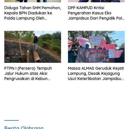
Diduga Tahan SHM Pemohon,
DPP KAMPUD Kritisi
Kepala BPN Diadukan ke
Penyerahan Kasus Eks
Polda Lampung Oleh
Jampidsus Dari Penyidik Polri
Kampud
Ke Penyidik Kejagung, Nilai
Tidak Sesuai Prosedur
PTPN I (Persero) Tempuh
Massa ALMAS Geruduk Kejati
Jalur Hukum atas Aksi
Lampung, Desak Kejagung
Pengrusakan di Kebun
Usut Keterlibatan Jampidsus
Pangandaran
Febrie Adriansyah dalam
Korupsi Batu Bara PLTU
Berita Olahraga