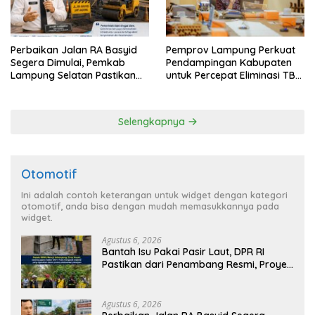
Perbaikan Jalan RA Basyid
Pemprov Lampung Perkuat
Segera Dimulai, Pemkab
Pendampingan Kabupaten
Lampung Selatan Pastikan
untuk Percepat Eliminasi TBC
Mobilitas Warga Lebih Aman
di Tanggamus
dan Nyaman
Selengkapnya
Otomotif
Ini adalah contoh keterangan untuk widget dengan kategori
otomotif, anda bisa dengan mudah memasukkannya pada
widget.
Agustus 6, 2026
Bantah Isu Pakai Pasir Laut, DPR RI
Pastikan dari Penambang Resmi, Proyek
Pengaman Pantai Mandiri Sejati Sudah
Sesuai Spesifikasi
Agustus 6, 2026