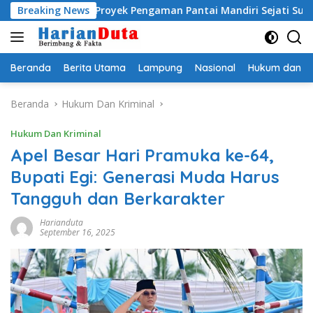
Langsung
smi, Proyek Pengaman Pantai Mandiri Sejati Sudah Sesuai Spesi
Breaking News
ke
konten
Beranda
Berita Utama
Lampung
Nasional
Hukum dan Kr
Beranda
Hukum Dan Kriminal
Hukum Dan Kriminal
Apel Besar Hari Pramuka ke-64,
Bupati Egi: Generasi Muda Harus
Tangguh dan Berkarakter
Harianduta
September 16, 2025