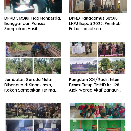
DPRD Setujui Tiga Ranperda,
DPRD Tanggamus Setujui
Banggar dan Pansus
LKPJ Bupati 2025, Pemkab
Sampaikan Hasil
Fokus Lanjutkan
Pembahasan
Pembangunan dan
Pelayanan Dasar
Jembatan Garuda Mulai
Pangdam XXI/Radin Inten
Dibangun di Sinar Jawa,
Resmi Tutup TMMD ke-128
Kakon Sampaikan Terima
Ajak Warga Aktif Bangun
Kasih kepada Presiden
Desa
Prabowo