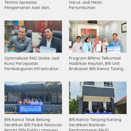
Terima Apresiasi
Harus Jadi Mesin
Pengamanan Aset dari
Pertumbuhan
Holding
Optimalisasi PAD Dinilai Jadi
Program BRImo Telkomsel
Kunci Percepatan
Hadirkan Kejutan, BRI Unit
Pembangunan Infrastruktur
Brabasan BRI Kanca Tulang
Lampung
Bawang Serahkan Hadiah
Premium kepada Nasabah
Mesuji
BRI Kanca Teluk Betung
BRI Kanca Tanjung Karang
Serahkan BRI Peduli Renovasi
Serahkan Bantuan
Masjid SPN Polda Lampung,
Pembangunan PAUD