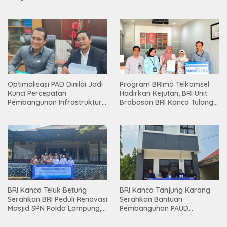
Holding
Optimalisasi PAD Dinilai Jadi
Program BRImo Telkomsel
Kunci Percepatan
Hadirkan Kejutan, BRI Unit
Pembangunan Infrastruktur
Brabasan BRI Kanca Tulang
Lampung
Bawang Serahkan Hadiah
Premium kepada Nasabah
Mesuji
BRI Kanca Teluk Betung
BRI Kanca Tanjung Karang
Serahkan BRI Peduli Renovasi
Serahkan Bantuan
Masjid SPN Polda Lampung,
Pembangunan PAUD
Wujud Nyata Dukungan
Mahaputra Global di Desa
terhadap Sarana Ibadah
Candimas