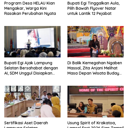
Program Desa HELAU Kian
Bupati Egi Tinggalkan Aula,
Mengakar, Warga Kini
Pilih Bawah Flyover Natar
Rasakan Perubahan Nyata
untuk Lantik 12 Pejabat
Bupati Egi Ajak Lampung
Di Balik Kemegahan Ngaben
Selatan Bersahabat dengan
Massal, Zita Anjani Melihat
AI, SDM Unggul Disiapkan
Masa Depan Wisata Budaya
Hadapi Masa Depan
Balinuraga
Sertifikasi Aset Daerah
Usung Spirit of Krakatoa,
Lampung Selatan
Lamsel Fest 2026 Siap Tampil