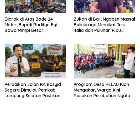
Diarak di Atas Bade 24
Bukan di Bali, Ngaben Massal
Meter, Bupati Radityo Egi
Balinuraga Memikat Turis
Bawa Mimpi Besar
Italia dan Puluhan Ribu
Balinuraga Jadi ‘Penglipuran’
Pengunjung
Kedua pada 2027
Perbaikan Jalan RA Basyid
Program Desa HELAU Kian
Segera Dimulai, Pemkab
Mengakar, Warga Kini
Lampung Selatan Pastikan
Rasakan Perubahan Nyata
Mobilitas Warga Lebih Aman
dan Nyaman