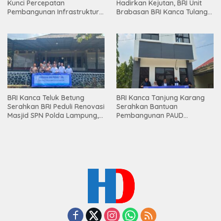
Kunci Percepatan
Hadirkan Kejutan, BRI Unit
Pembangunan Infrastruktur
Brabasan BRI Kanca Tulang
Lampung
Bawang Serahkan Hadiah
Premium kepada Nasabah
Mesuji
BRI Kanca Teluk Betung
BRI Kanca Tanjung Karang
Serahkan BRI Peduli Renovasi
Serahkan Bantuan
Masjid SPN Polda Lampung,
Pembangunan PAUD
Wujud Nyata Dukungan
Mahaputra Global di Desa
terhadap Sarana Ibadah
Candimas