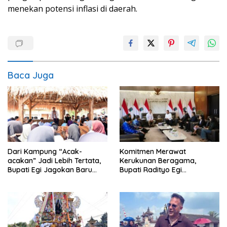
menekan potensi inflasi di daerah.
Baca Juga
Komitmen Merawat
Dari Kampung “Acak-
Kerukunan Beragama,
acakan” Jadi Lebih Tertata,
Bupati Radityo Egi
Bupati Egi Jagokan Baru
Dijadwalkan Terima
Ranji Tiga Besar Desa Helau
Penghargaan dari HKBP
Lampung