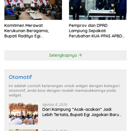
Komitmen Merawat
Pemprov dan DPRD
Kerukunan Beragama,
Lampung Sepakati
Bupati Radityo Egi
Perubahan KUA-PPAS APBD
Dijadwalkan Terima
2026
Penghargaan dari HKBP
Lampung
Selengkapnya
Otomotif
Ini adalah contoh keterangan untuk widget dengan kategori
otomotif, anda bisa dengan mudah memasukkannya pada
widget.
Agustus 8, 2026
Dari Kampung “Acak-acakan” Jadi
Lebih Tertata, Bupati Egi Jagokan Baru
Ranji Tiga Besar Desa Helau