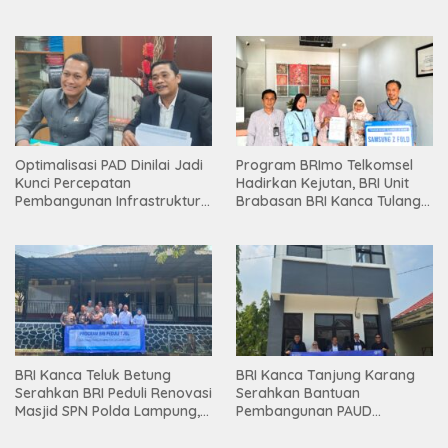
Holding
Optimalisasi PAD Dinilai Jadi
Program BRImo Telkomsel
Kunci Percepatan
Hadirkan Kejutan, BRI Unit
Pembangunan Infrastruktur
Brabasan BRI Kanca Tulang
Lampung
Bawang Serahkan Hadiah
Premium kepada Nasabah
Mesuji
BRI Kanca Teluk Betung
BRI Kanca Tanjung Karang
Serahkan BRI Peduli Renovasi
Serahkan Bantuan
Masjid SPN Polda Lampung,
Pembangunan PAUD
Wujud Nyata Dukungan
Mahaputra Global di Desa
terhadap Sarana Ibadah
Candimas