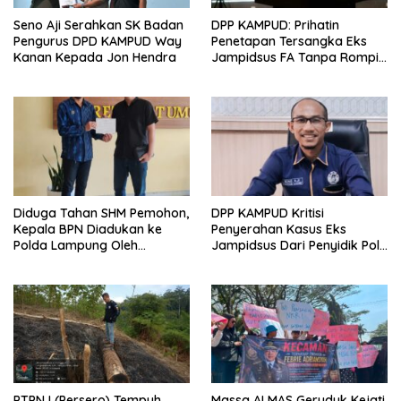
Seno Aji Serahkan SK Badan
DPP KAMPUD: Prihatin
Pengurus DPD KAMPUD Way
Penetapan Tersangka Eks
Kanan Kepada Jon Hendra
Jampidsus FA Tanpa Rompi
Tahanan dan Borgol, Ada
Perlakuan Khusus?
Diduga Tahan SHM Pemohon,
DPP KAMPUD Kritisi
Kepala BPN Diadukan ke
Penyerahan Kasus Eks
Polda Lampung Oleh
Jampidsus Dari Penyidik Polri
Kampud
Ke Penyidik Kejagung, Nilai
Tidak Sesuai Prosedur
PTPN I (Persero) Tempuh
Massa ALMAS Geruduk Kejati