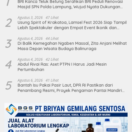
1
BRI Kanca Teluk Betung Serahkan BRI Peduli Renovasi
Masjid SPN Polda Lampung, Wujud Nyata Dukungan
terhadap Sarana Ibadah
2
Agustus 3, 2026
47 Lihat
Usung Spirit of Krakatoa, Lamsel Fest 2026 Siap Tampil
Lebih Spektakuler dengan Empat Event Ikonik dan
Deretan Artis Ibu Kota
3
Agustus 4, 2026
44 Lihat
Di Balik Kemegahan Ngaben Massal, Zita Anjani Melihat
Masa Depan Wisata Budaya Balinuraga
4
Agustus 4, 2026
42 Lihat
Abdul Rivai Ras: Aset PTPN I Harus Jadi Mesin
Pertumbuhan
5
Agustus 6, 2026
41 Lihat
Bantah Isu Pakai Pasir Laut, DPR RI Pastikan dari
Penambang Resmi, Proyek Pengaman Pantai Mandiri
Sejati Sudah Sesuai Spesifikasi