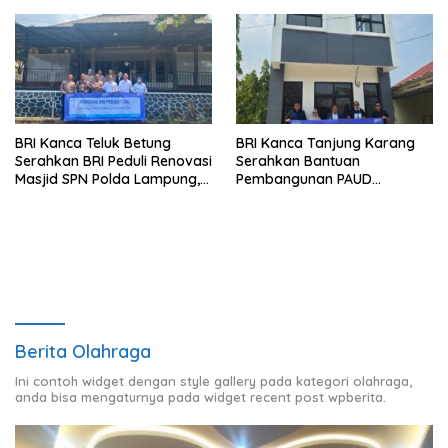
Premium kepada Nasabah
Mesuji
BRI Kanca Teluk Betung
BRI Kanca Tanjung Karang
Serahkan BRI Peduli Renovasi
Serahkan Bantuan
Masjid SPN Polda Lampung,
Pembangunan PAUD
Wujud Nyata Dukungan
Mahaputra Global di Desa
terhadap Sarana Ibadah
Candimas
Berita Olahraga
Ini contoh widget dengan style gallery pada kategori olahraga,
anda bisa mengaturnya pada widget recent post wpberita.