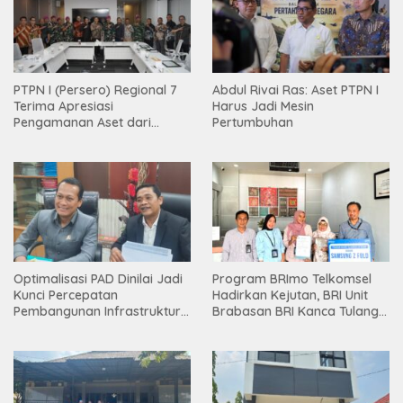
PTPN I (Persero) Regional 7
Abdul Rivai Ras: Aset PTPN I
Terima Apresiasi
Harus Jadi Mesin
Pengamanan Aset dari
Pertumbuhan
Holding
Optimalisasi PAD Dinilai Jadi
Program BRImo Telkomsel
Kunci Percepatan
Hadirkan Kejutan, BRI Unit
Pembangunan Infrastruktur
Brabasan BRI Kanca Tulang
Lampung
Bawang Serahkan Hadiah
Premium kepada Nasabah
Mesuji