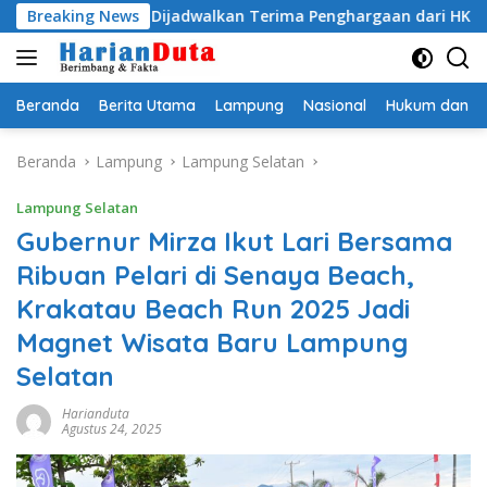
Langsung
yo Egi Dijadwalkan Terima Penghargaan dari HKBP Lampung
Breaking News
ke
konten
Beranda
Berita Utama
Lampung
Nasional
Hukum dan Kr
Beranda
Lampung
Lampung Selatan
Lampung Selatan
Gubernur Mirza Ikut Lari Bersama
Ribuan Pelari di Senaya Beach,
Krakatau Beach Run 2025 Jadi
Magnet Wisata Baru Lampung
Selatan
Harianduta
Agustus 24, 2025