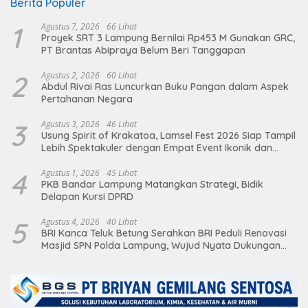
Berita Populer
1
Agustus 7, 2026
66 Lihat
Proyek SRT 3 Lampung Bernilai Rp453 M Gunakan GRC,
PT Brantas Abipraya Belum Beri Tanggapan
2
Agustus 2, 2026
60 Lihat
Abdul Rivai Ras Luncurkan Buku Pangan dalam Aspek
Pertahanan Negara
3
Agustus 3, 2026
46 Lihat
Usung Spirit of Krakatoa, Lamsel Fest 2026 Siap Tampil
Lebih Spektakuler dengan Empat Event Ikonik dan
Deretan Artis Ibu Kota
4
Agustus 1, 2026
45 Lihat
PKB Bandar Lampung Matangkan Strategi, Bidik
Delapan Kursi DPRD
5
Agustus 4, 2026
40 Lihat
BRI Kanca Teluk Betung Serahkan BRI Peduli Renovasi
Masjid SPN Polda Lampung, Wujud Nyata Dukungan
terhadap Sarana Ibadah