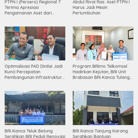
PTPN I (Persero) Regional 7
Abdul Rivai Ras: Aset PTPN I
Terima Apresiasi
Harus Jadi Mesin
Pengamanan Aset dari
Pertumbuhan
Holding
Optimalisasi PAD Dinilai Jadi
Program BRImo Telkomsel
Kunci Percepatan
Hadirkan Kejutan, BRI Unit
Pembangunan Infrastruktur
Brabasan BRI Kanca Tulang
Lampung
Bawang Serahkan Hadiah
Premium kepada Nasabah
Mesuji
BRI Kanca Teluk Betung
BRI Kanca Tanjung Karang
Serahkan BRI Peduli Renovasi
Serahkan Bantuan