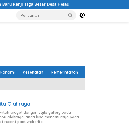
Besar Desa Helau
Komitmen Merawat Kerukunan Beragam
Ekonomi
Kesehatan
Pemerintahan
ita Olahraga
contoh widget dengan style gallery pada
gori olahraga, anda bisa mengaturnya pada
et recent post wpberita.