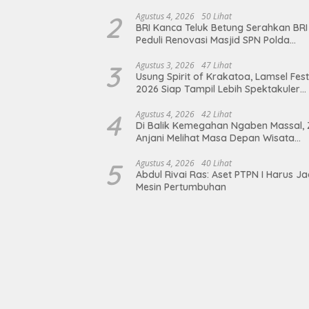
2
Agustus 4, 2026
50 Lihat
BRI Kanca Teluk Betung Serahkan BRI
Peduli Renovasi Masjid SPN Polda
Lampung, Wujud Nyata Dukungan
terhadap Sarana Ibadah
3
Agustus 3, 2026
47 Lihat
Usung Spirit of Krakatoa, Lamsel Fest
2026 Siap Tampil Lebih Spektakuler
dengan Empat Event Ikonik dan Dere
Artis Ibu Kota
4
Agustus 4, 2026
42 Lihat
Di Balik Kemegahan Ngaben Massal, 
Anjani Melihat Masa Depan Wisata
Budaya Balinuraga
5
Agustus 4, 2026
40 Lihat
Abdul Rivai Ras: Aset PTPN I Harus Ja
Mesin Pertumbuhan