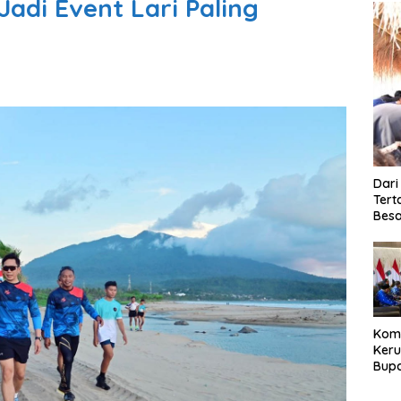
adi Event Lari Paling
Dari
Tert
Besa
Kom
Ker
Bupa
Dija
Peng