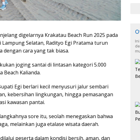
HKB
O
jelang digelarnya Krakatau Beach Run 2025 pada
In
 Lampung Selatan, Radityo Egi Pratama turun
de
 dengan cara yang tak biasa.
mu
kukan joging santai di lintasan kategori 5.000
a Beach Kalianda.
ati Egi berlari kecil menyusuri jalur sembari
alan, kebersihan lingkungan, hingga pemasangan
asi kawasan pantai.
langkahnya sore itu, seolah menegaskan bahwa
aga, melainkan juga etalase wisata daerah.
dilalui peserta dalam kondisi bersih, aman, dan