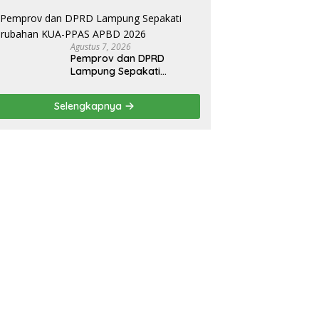
Bupati Radityo Egi
Dijadwalkan Terima
Penghargaan dari HKBP
Lampung
Agustus 7, 2026
Pemprov dan DPRD
Lampung Sepakati
Perubahan KUA-PPAS
APBD 2026
Selengkapnya