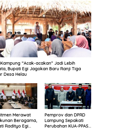
 Kampung “Acak-acakan” Jadi Lebih
ata, Bupati Egi Jagokan Baru Ranji Tiga
r Desa Helau
itmen Merawat
Pemprov dan DPRD
ukunan Beragama,
Lampung Sepakati
ti Radityo Egi
Perubahan KUA-PPAS
dwalkan Terima
APBD 2026
hargaan dari