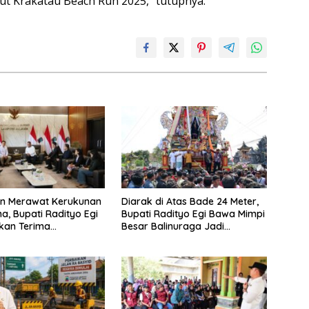
t Krakatau Beach Run 2025,” tutupnya.
n Merawat Kerukunan
Diarak di Atas Bade 24 Meter,
, Bupati Radityo Egi
Bupati Radityo Egi Bawa Mimpi
kan Terima
Besar Balinuraga Jadi
gaan dari HKBP
‘Penglipuran’ Kedua pada 2027
g