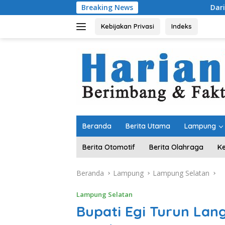
Langsung
Breaking News
Dari Kampung “Acak-ac
ke
konten
Kebijakan Privasi
Indeks
Beranda
Berita Utama
Lampung
Berita Otomotif
Berita Olahraga
K
Beranda
Lampung
Lampung Selatan
Lampung Selatan
Bupati Egi Turun Lan