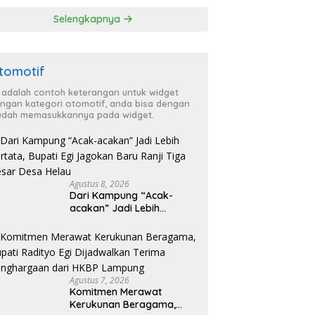
P Lampung
Selengkapnya
tomotif
i adalah contoh keterangan untuk widget
ngan kategori otomotif, anda bisa dengan
dah memasukkannya pada widget.
Agustus 8, 2026
Dari Kampung “Acak-
acakan” Jadi Lebih
Tertata, Bupati Egi
Jagokan Baru Ranji Tiga
Besar Desa Helau
Agustus 7, 2026
Komitmen Merawat
Kerukunan Beragama,