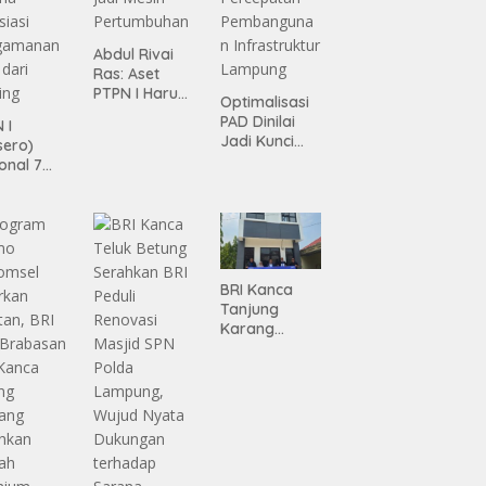
Abdul Rivai
Ras: Aset
PTPN I Harus
Optimalisasi
Jadi Mesin
PAD Dinilai
 I
Pertumbuhan
Jadi Kunci
sero)
Percepatan
onal 7
Pembanguna
ma
n
siasi
Infrastruktur
gamanan
Lampung
 dari
ing
BRI Kanca
Tanjung
Karang
Serahkan
Bantuan
Pembanguna
n PAUD
Mahaputra
Global di
Desa
Candimas