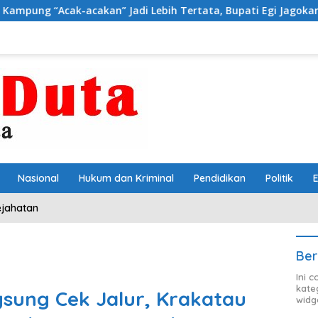
akan” Jadi Lebih Tertata, Bupati Egi Jagokan Baru Ranji Tiga 
Nasional
Hukum dan Kriminal
Pendidikan
Politik
ejahatan
Ber
Ini 
kate
gsung Cek Jalur, Krakatau
widg