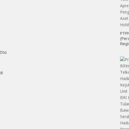
PTPN
(Per
tan
Regi
Teri
Zita
Apre
Pen
Aset
Hold
di