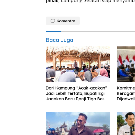
pihak, Lampung Selatan siap menyambu
Komentar
Baca Juga
Komitme
Dari Kampung “Acak-acakan”
Beragama
Jadi Lebih Tertata, Bupati Egi
Dijadwal
Jagokan Baru Ranji Tiga Besar
Penghar
Desa Helau
Lampun