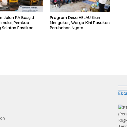
n Jalan RA Basyid
Program Desa HELAU Kian
imulai, Pemkab
Mengakar, Warga Kini Rasakan
Selatan Pastikan
Perubahan Nyata
s Warga Lebih Aman
aman
Eko
gan