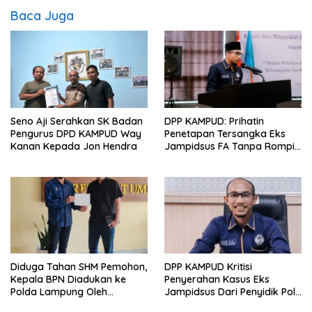
Baca Juga
Seno Aji Serahkan SK Badan
DPP KAMPUD: Prihatin
Pengurus DPD KAMPUD Way
Penetapan Tersangka Eks
Kanan Kepada Jon Hendra
Jampidsus FA Tanpa Rompi
Tahanan dan Borgol, Ada
Perlakuan Khusus?
Diduga Tahan SHM Pemohon,
DPP KAMPUD Kritisi
Kepala BPN Diadukan ke
Penyerahan Kasus Eks
Polda Lampung Oleh
Jampidsus Dari Penyidik Polri
Kampud
Ke Penyidik Kejagung, Nilai