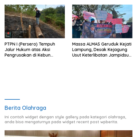
Tidak Sesuai Prosedur
PTPN I (Persero) Tempuh
Massa ALMAS Geruduk Kejati
Jalur Hukum atas Aksi
Lampung, Desak Kejagung
Pengrusakan di Kebun
Usut Keterlibatan Jampidsus
Pangandaran
Febrie Adriansyah dalam
Korupsi Batu Bara PLTU
Berita Olahraga
Ini contoh widget dengan style gallery pada kategori olahraga,
anda bisa mengaturnya pada widget recent post wpberita.