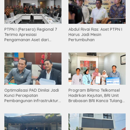
PTPN I (Persero) Regional 7
Abdul Rivai Ras: Aset PTPN I
Terima Apresiasi
Harus Jadi Mesin
Pengamanan Aset dari
Pertumbuhan
Holding
Optimalisasi PAD Dinilai Jadi
Program BRImo Telkomsel
Kunci Percepatan
Hadirkan Kejutan, BRI Unit
Pembangunan Infrastruktur
Brabasan BRI Kanca Tulang
Lampung
Bawang Serahkan Hadiah
Premium kepada Nasabah
Mesuji