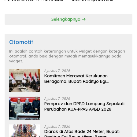
2026
Balinuraga Jadi ‘Penglipuran’
Kedua pada 2027
Selengkapnya
Otomotif
Ini adalah contoh keterangan untuk widget dengan kategori
otomotif, anda bisa dengan mudah memasukkannya pada
widget.
Agustus 7, 2026
Komitmen Merawat Kerukunan
Beragama, Bupati Radityo Egi
Dijadwalkan Terima Penghargaan dari
HKBP Lampung
Agustus 7, 2026
Pemprov dan DPRD Lampung Sepakati
Perubahan KUA-PPAS APBD 2026
Agustus 7, 2026
Diarak di Atas Bade 24 Meter, Bupati
Radityo Egi Bawa Mimpi Besar