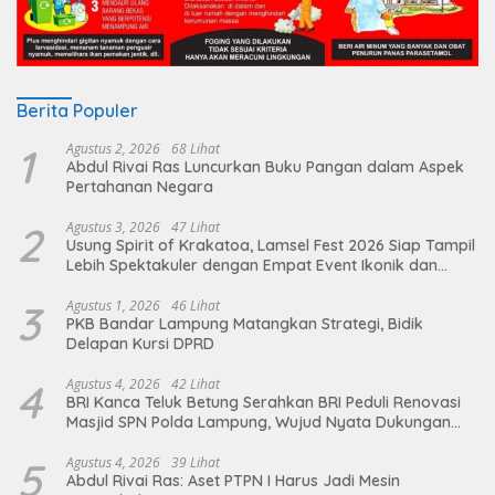
Berita Populer
1
Agustus 2, 2026
68 Lihat
Abdul Rivai Ras Luncurkan Buku Pangan dalam Aspek
Pertahanan Negara
2
Agustus 3, 2026
47 Lihat
Usung Spirit of Krakatoa, Lamsel Fest 2026 Siap Tampil
Lebih Spektakuler dengan Empat Event Ikonik dan
Deretan Artis Ibu Kota
3
Agustus 1, 2026
46 Lihat
PKB Bandar Lampung Matangkan Strategi, Bidik
Delapan Kursi DPRD
4
Agustus 4, 2026
42 Lihat
BRI Kanca Teluk Betung Serahkan BRI Peduli Renovasi
Masjid SPN Polda Lampung, Wujud Nyata Dukungan
terhadap Sarana Ibadah
5
Agustus 4, 2026
39 Lihat
Abdul Rivai Ras: Aset PTPN I Harus Jadi Mesin