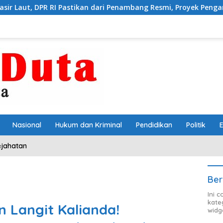
stikan dari Penambang Resmi, Proyek Pengaman Pantai Mandiri Se
Nasional
Hukum dan Kriminal
Pendidikan
Politik
ejahatan
Ber
Ini 
kate
 Langit Kalianda!
widg