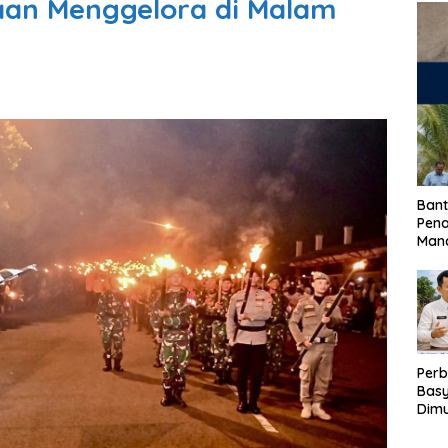
an Menggelora di Malam
Bant
Pen
Mand
Perb
Basy
Dimu
Lam
Past