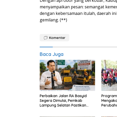
Dengan api obor yang berkobar, Kabup
menyampaikan pesan: semangat kemerde
dengan kebersamaan itulah, daerah in
gemilang. (**)
Komentar
Baca Juga
Perbaikan Jalan RA Basyid
Program
Segera Dimulai, Pemkab
Mengaka
Lampung Selatan Pastikan
Perubah
Mobilitas Warga Lebih Aman
dan Nyaman