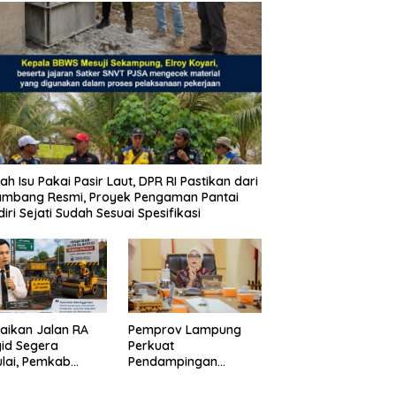
ah Isu Pakai Pasir Laut, DPR RI Pastikan dari
ambang Resmi, Proyek Pengaman Pantai
iri Sejati Sudah Sesuai Spesifikasi
aikan Jalan RA
Pemprov Lampung
id Segera
Perkuat
lai, Pemkab
Pendampingan
pung Selatan
Kabupaten untuk
ikan Mobilitas
Percepat Eliminasi