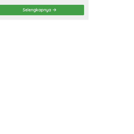
Eliminasi TBC di
Tanggamus
Selengkapnya