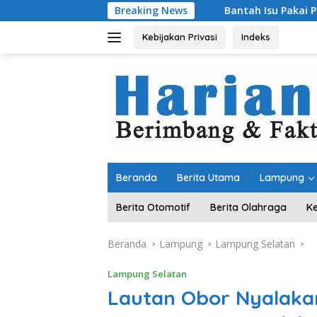
Langsung
Breaking News
Bantah Isu Pakai Pasir Laut, DPR RI Pa
ke
konten
Kebijakan Privasi
Indeks
Beranda
Berita Utama
Lampung
Berita Otomotif
Berita Olahraga
K
Beranda
Lampung
Lampung Selatan
Lampung Selatan
Lautan Obor Nyalakan