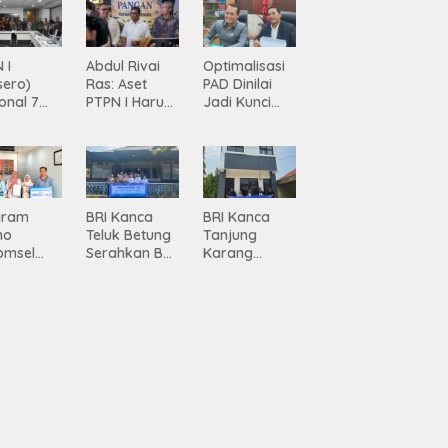
 I
Abdul Rivai
Optimalisasi
sero)
Ras: Aset
PAD Dinilai
onal 7
PTPN I Harus
Jadi Kunci
ma
Jadi Mesin
Percepatan
siasi
Pertumbuhan
Pembanguna
gamanan
n
 dari
Infrastruktur
ing
Lampung
gram
BRI Kanca
BRI Kanca
mo
Teluk Betung
Tanjung
omsel
Serahkan BRI
Karang
rkan
Peduli
Serahkan
tan, BRI
Renovasi
Bantuan
Masjid SPN
Pembanguna
asan BRI
Polda
n PAUD
a Tulang
Lampung,
Mahaputra
ang
Wujud Nyata
Global di
ahkan
Dukungan
Desa
iah
terhadap
Candimas
mium
Sarana
ada
Ibadah