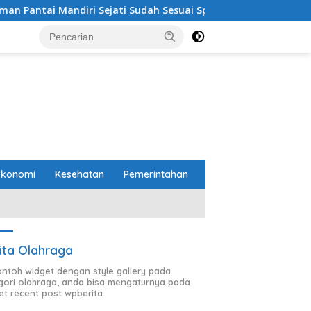
jati Sudah Sesuai Spesifikasi
Perbaikan Jalan RA Bas
Ekonomi
Kesehatan
Pemerintahan
ita Olahraga
contoh widget dengan style gallery pada
gori olahraga, anda bisa mengaturnya pada
et recent post wpberita.