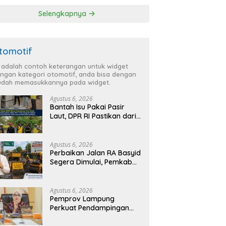
ga Lebih Aman
TBC di Tanggamus
Selengkapnya
 Nyaman
tomotif
i adalah contoh keterangan untuk widget
ngan kategori otomotif, anda bisa dengan
dah memasukkannya pada widget.
Agustus 6, 2026
Bantah Isu Pakai Pasir
Laut, DPR RI Pastikan dari
Penambang Resmi, Proyek
Pengaman Pantai Mandiri
Sejati Sudah Sesuai
Agustus 6, 2026
Spesifikasi
Perbaikan Jalan RA Basyid
Segera Dimulai, Pemkab
Lampung Selatan Pastikan
Mobilitas Warga Lebih
Aman dan Nyaman
Agustus 6, 2026
Pemprov Lampung
Perkuat Pendampingan
Kabupaten untuk Percepat