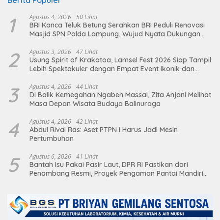
Berita Populer
1
Agustus 4, 2026
50 Lihat
BRI Kanca Teluk Betung Serahkan BRI Peduli Renovasi
Masjid SPN Polda Lampung, Wujud Nyata Dukungan
terhadap Sarana Ibadah
2
Agustus 3, 2026
47 Lihat
Usung Spirit of Krakatoa, Lamsel Fest 2026 Siap Tampil
Lebih Spektakuler dengan Empat Event Ikonik dan
Deretan Artis Ibu Kota
3
Agustus 4, 2026
44 Lihat
Di Balik Kemegahan Ngaben Massal, Zita Anjani Melihat
Masa Depan Wisata Budaya Balinuraga
4
Agustus 4, 2026
42 Lihat
Abdul Rivai Ras: Aset PTPN I Harus Jadi Mesin
Pertumbuhan
5
Agustus 6, 2026
41 Lihat
Bantah Isu Pakai Pasir Laut, DPR RI Pastikan dari
Penambang Resmi, Proyek Pengaman Pantai Mandiri
Sejati Sudah Sesuai Spesifikasi