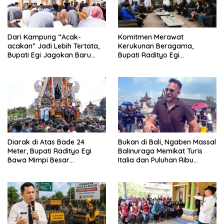
Komitmen Merawat
Dari Kampung “Acak-
Kerukunan Beragama,
acakan” Jadi Lebih Tertata,
Bupati Radityo Egi
Bupati Egi Jagokan Baru
Dijadwalkan Terima
Ranji Tiga Besar Desa Helau
Penghargaan dari HKBP
Lampung
Diarak di Atas Bade 24
Bukan di Bali, Ngaben Massal
Meter, Bupati Radityo Egi
Balinuraga Memikat Turis
Bawa Mimpi Besar
Italia dan Puluhan Ribu
Balinuraga Jadi ‘Penglipuran’
Pengunjung
Kedua pada 2027