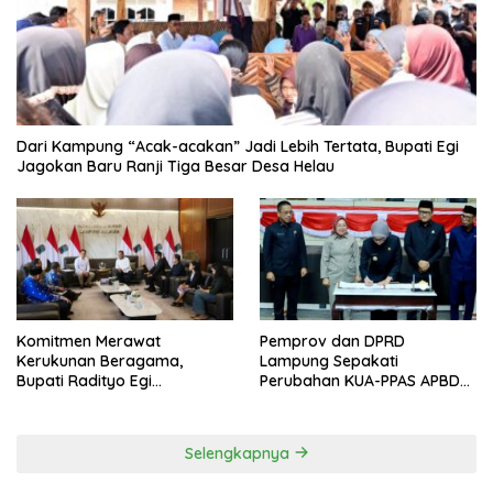
Dari Kampung “Acak-acakan” Jadi Lebih Tertata, Bupati Egi
Jagokan Baru Ranji Tiga Besar Desa Helau
Komitmen Merawat
Pemprov dan DPRD
Kerukunan Beragama,
Lampung Sepakati
Bupati Radityo Egi
Perubahan KUA-PPAS APBD
Dijadwalkan Terima
2026
Penghargaan dari HKBP
Lampung
Selengkapnya