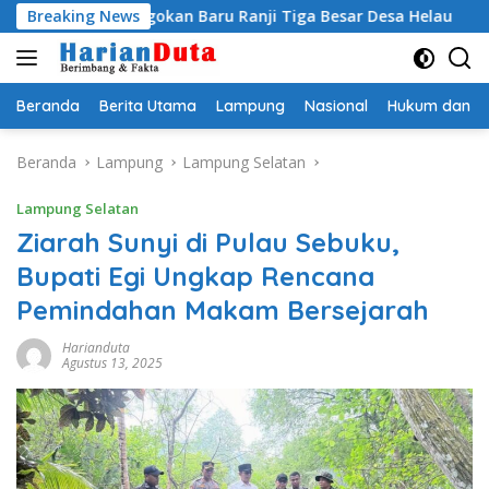
Langsung
 Egi Jagokan Baru Ranji Tiga Besar Desa Helau
Breaking News
Komitme
ke
konten
Beranda
Berita Utama
Lampung
Nasional
Hukum dan Kr
Beranda
Lampung
Lampung Selatan
Lampung Selatan
Ziarah Sunyi di Pulau Sebuku,
Bupati Egi Ungkap Rencana
Pemindahan Makam Bersejarah
Harianduta
Agustus 13, 2025