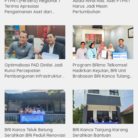
PTPN I (Persero) Regional 7
Abdul Rivai Ras: Aset PTPN I
Terima Apresiasi
Harus Jadi Mesin
Pengamanan Aset dari
Pertumbuhan
Holding
Optimalisasi PAD Dinilai Jadi
Program BRImo Telkomsel
Kunci Percepatan
Hadirkan Kejutan, BRI Unit
Pembangunan Infrastruktur
Brabasan BRI Kanca Tulang
Lampung
Bawang Serahkan Hadiah
Premium kepada Nasabah
Mesuji
BRI Kanca Teluk Betung
BRI Kanca Tanjung Karang
Serahkan BRI Peduli Renovasi
Serahkan Bantuan