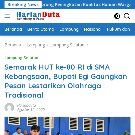
Langsung
BSPS, Dorong Peningkatan Kualitas Hunian Warga dan Serap A
Breaking News
ke
konten
Beranda
Berita Utama
Lampung
Nasional
Hukum dan Kr
Beranda
Lampung
Lampung Selatan
Lampung Selatan
Semarak HUT ke-80 RI di SMA
Kebangsaan, Bupati Egi Gaungkan
Pesan Lestarikan Olahraga
Tradisional
Harianduta
Agustus 12, 2025