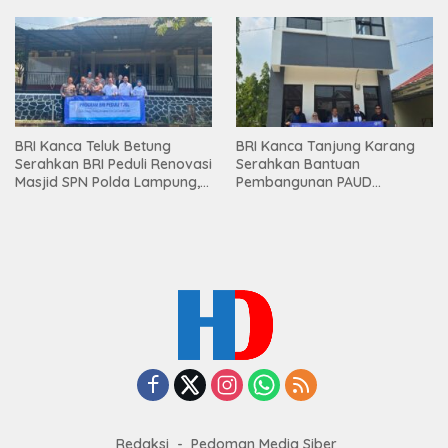
Premium kepada Nasabah
Mesuji
BRI Kanca Teluk Betung
BRI Kanca Tanjung Karang
Serahkan BRI Peduli Renovasi
Serahkan Bantuan
Masjid SPN Polda Lampung,
Pembangunan PAUD
Wujud Nyata Dukungan
Mahaputra Global di Desa
terhadap Sarana Ibadah
Candimas
Redaksi
Pedoman Media Siber