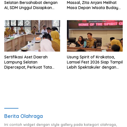
Selatan Bersahabat dengan
Massal, Zita Anjani Melihat
AI, SDM Unggul Disiapkan
Masa Depan Wisata Budaya
Hadapi Masa Depan
Balinuraga
Sertifikasi Aset Daerah
Usung Spirit of Krakatoa,
Lampung Selatan
Lamsel Fest 2026 Siap Tampil
Dipercepat, Perkuat Tata
Lebih Spektakuler dengan
Kelola dan Nilai MCSP KPK
Empat Event Ikonik dan
Deretan Artis Ibu Kota
Berita Olahraga
Ini contoh widget dengan style gallery pada kategori olahraga,