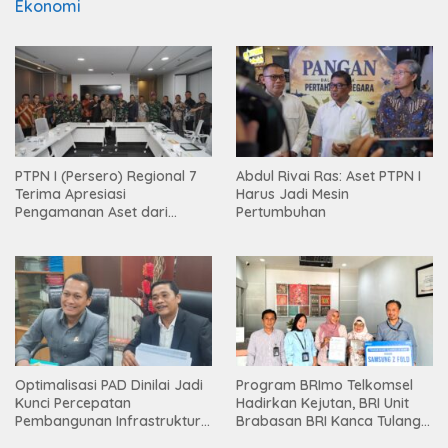
Ekonomi
PTPN I (Persero) Regional 7
Abdul Rivai Ras: Aset PTPN I
Terima Apresiasi
Harus Jadi Mesin
Pengamanan Aset dari
Pertumbuhan
Holding
Optimalisasi PAD Dinilai Jadi
Program BRImo Telkomsel
Kunci Percepatan
Hadirkan Kejutan, BRI Unit
Pembangunan Infrastruktur
Brabasan BRI Kanca Tulang
Lampung
Bawang Serahkan Hadiah