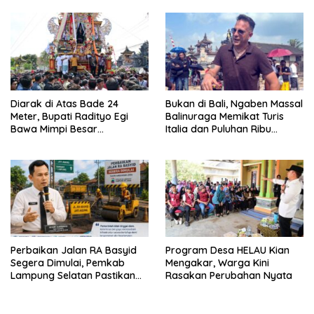
Penghargaan dari HKBP
Lampung
Diarak di Atas Bade 24
Bukan di Bali, Ngaben Massal
Meter, Bupati Radityo Egi
Balinuraga Memikat Turis
Bawa Mimpi Besar
Italia dan Puluhan Ribu
Balinuraga Jadi ‘Penglipuran’
Pengunjung
Kedua pada 2027
Perbaikan Jalan RA Basyid
Program Desa HELAU Kian
Segera Dimulai, Pemkab
Mengakar, Warga Kini
Lampung Selatan Pastikan
Rasakan Perubahan Nyata
Mobilitas Warga Lebih Aman
dan Nyaman