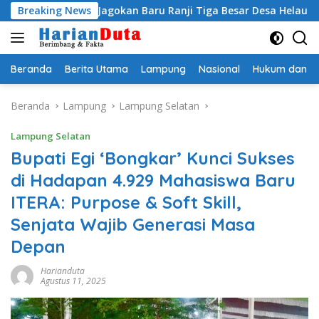
Langsung
ti Egi Jagokan Baru Ranji Tiga Besar Desa Helau
Breaking News
Komit
ke
konten
Beranda
Berita Utama
Lampung
Nasional
Hukum dan Kr
Beranda
Lampung
Lampung Selatan
Lampung Selatan
Bupati Egi ‘Bongkar’ Kunci Sukses
di Hadapan 4.929 Mahasiswa Baru
ITERA: Purpose & Soft Skill,
Senjata Wajib Generasi Masa
Depan
Harianduta
Agustus 11, 2025