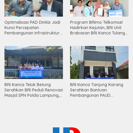
Optimalisasi PAD Dinilai Jadi
Program BRImo Telkomsel
Kunci Percepatan
Hadirkan Kejutan, BRI Unit
Pembangunan Infrastruktur
Brabasan BRI Kanca Tulang
Lampung
Bawang Serahkan Hadiah
Premium kepada Nasabah
Mesuji
BRI Kanca Teluk Betung
BRI Kanca Tanjung Karang
Serahkan BRI Peduli Renovasi
Serahkan Bantuan
Masjid SPN Polda Lampung,
Pembangunan PAUD
Wujud Nyata Dukungan
Mahaputra Global di Desa
terhadap Sarana Ibadah
Candimas