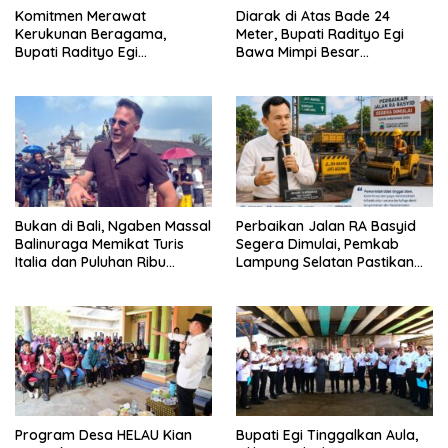
Diarak di Atas Bade 24
Komitmen Merawat
Meter, Bupati Radityo Egi
Kerukunan Beragama,
Bawa Mimpi Besar
Bupati Radityo Egi
Balinuraga Jadi ‘Penglipuran’
Dijadwalkan Terima
Kedua pada 2027
Penghargaan dari HKBP
Lampung
Bukan di Bali, Ngaben Massal
Perbaikan Jalan RA Basyid
Balinuraga Memikat Turis
Segera Dimulai, Pemkab
Italia dan Puluhan Ribu
Lampung Selatan Pastikan
Pengunjung
Mobilitas Warga Lebih Aman
dan Nyaman
Program Desa HELAU Kian
Bupati Egi Tinggalkan Aula,