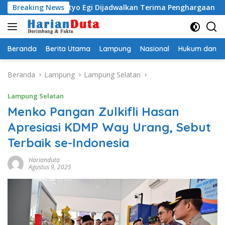
Langsung
ti Radityo Egi Dijadwalkan Terima Penghargaan dari HKBP L
Breaking News
ke
konten
Beranda
Berita Utama
Lampung
Nasional
Hukum dan Kr
Beranda
Lampung
Lampung Selatan
Lampung Selatan
Menko Pangan Zulkifli Hasan
Apresiasi KDMP Way Urang, Sebut
Terbaik se-Indonesia
Harianduta
Agustus 9, 2025