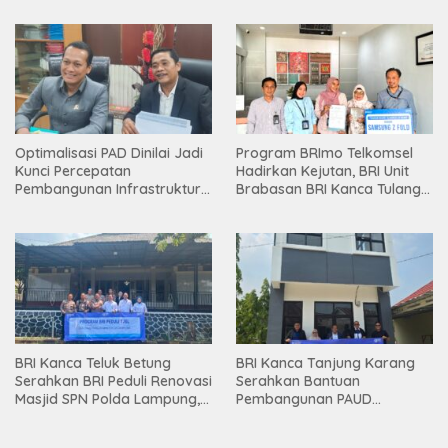
Optimalisasi PAD Dinilai Jadi
Program BRImo Telkomsel
Kunci Percepatan
Hadirkan Kejutan, BRI Unit
Pembangunan Infrastruktur
Brabasan BRI Kanca Tulang
Lampung
Bawang Serahkan Hadiah
Premium kepada Nasabah
Mesuji
BRI Kanca Teluk Betung
BRI Kanca Tanjung Karang
Serahkan BRI Peduli Renovasi
Serahkan Bantuan
Masjid SPN Polda Lampung,
Pembangunan PAUD
Wujud Nyata Dukungan
Mahaputra Global di Desa
terhadap Sarana Ibadah
Candimas