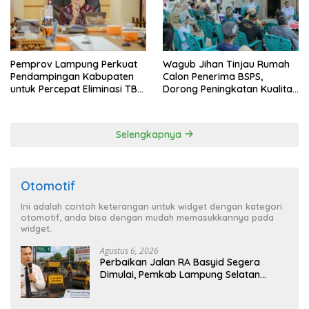
Pemprov Lampung Perkuat
Wagub Jihan Tinjau Rumah
Pendampingan Kabupaten
Calon Penerima BSPS,
untuk Percepat Eliminasi TBC
Dorong Peningkatan Kualitas
di Tanggamus
Hunian Warga dan Serap
Aspirasi Masyarakat
Selengkapnya
Otomotif
Ini adalah contoh keterangan untuk widget dengan kategori
otomotif, anda bisa dengan mudah memasukkannya pada
widget.
Agustus 6, 2026
Perbaikan Jalan RA Basyid Segera
Dimulai, Pemkab Lampung Selatan
Pastikan Mobilitas Warga Lebih Aman
dan Nyaman