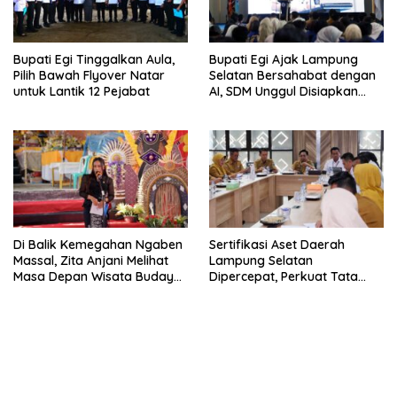
Bupati Egi Tinggalkan Aula,
Bupati Egi Ajak Lampung
Pilih Bawah Flyover Natar
Selatan Bersahabat dengan
untuk Lantik 12 Pejabat
AI, SDM Unggul Disiapkan
Hadapi Masa Depan
Di Balik Kemegahan Ngaben
Sertifikasi Aset Daerah
Massal, Zita Anjani Melihat
Lampung Selatan
Masa Depan Wisata Budaya
Dipercepat, Perkuat Tata
Balinuraga
Kelola dan Nilai MCSP KPK