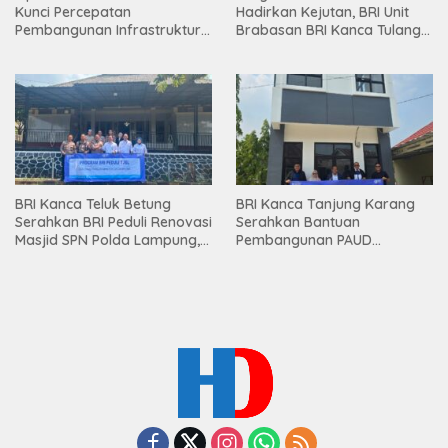
Kunci Percepatan
Hadirkan Kejutan, BRI Unit
Pembangunan Infrastruktur
Brabasan BRI Kanca Tulang
Lampung
Bawang Serahkan Hadiah
Premium kepada Nasabah
Mesuji
BRI Kanca Teluk Betung
BRI Kanca Tanjung Karang
Serahkan BRI Peduli Renovasi
Serahkan Bantuan
Masjid SPN Polda Lampung,
Pembangunan PAUD
Wujud Nyata Dukungan
Mahaputra Global di Desa
terhadap Sarana Ibadah
Candimas