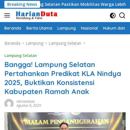
Langsung
 Lampung Selatan Pastikan Mobilitas Warga Lebih Aman dan N
Breaking News
ke
konten
Beranda
Berita Utama
Lampung
Nasional
Hukum dan Kr
Beranda
Lampung
Lampung Selatan
Lampung Selatan
Bangga! Lampung Selatan
Pertahankan Predikat KLA Nindya
2025, Buktikan Konsistensi
Kabupaten Ramah Anak
Harianduta
Agustus 9, 2025