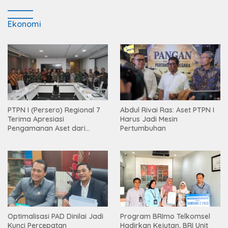
Ekonomi
PTPN I (Persero) Regional 7
Abdul Rivai Ras: Aset PTPN I
Terima Apresiasi
Harus Jadi Mesin
Pengamanan Aset dari
Pertumbuhan
Holding
Optimalisasi PAD Dinilai Jadi
Program BRImo Telkomsel
Kunci Percepatan
Hadirkan Kejutan, BRI Unit