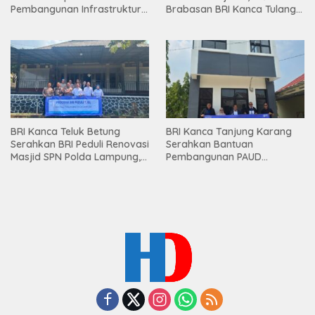
Pembangunan Infrastruktur
Brabasan BRI Kanca Tulang
Lampung
Bawang Serahkan Hadiah
Premium kepada Nasabah
Mesuji
BRI Kanca Teluk Betung
BRI Kanca Tanjung Karang
Serahkan BRI Peduli Renovasi
Serahkan Bantuan
Masjid SPN Polda Lampung,
Pembangunan PAUD
Wujud Nyata Dukungan
Mahaputra Global di Desa
terhadap Sarana Ibadah
Candimas