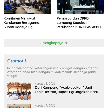
Komitmen Merawat
Pemprov dan DPRD
Kerukunan Beragama,
Lampung Sepakati
Bupati Radityo Egi
Perubahan KUA-PPAS APBD
Dijadwalkan Terima
2026
Penghargaan dari HKBP
Lampung
Selengkapnya
Otomotif
Ini adalah contoh keterangan untuk widget dengan kategori
otomotif, anda bisa dengan mudah memasukkannya pada
widget.
Agustus 8, 2026
Dari Kampung “Acak-acakan” Jadi
Lebih Tertata, Bupati Egi Jagokan Baru
Ranji Tiga Besar Desa Helau
Agustus 7, 2026