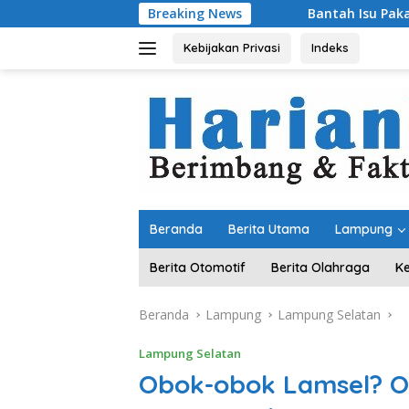
Langsung
Breaking News
Bantah Isu Pakai Pasir Laut, DPR RI
ke
konten
Kebijakan Privasi
Indeks
Beranda
Berita Utama
Lampung
Berita Otomotif
Berita Olahraga
K
Beranda
Lampung
Lampung Selatan
Lampung Selatan
Obok-obok Lamsel? Or