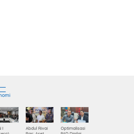
nomi
 I
Abdul Rivai
Optimalisasi
sero)
Ras: Aset
PAD Dinilai