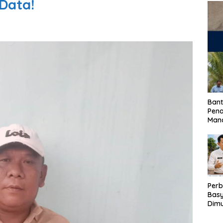
Data!
Bant
Pen
Mand
Perb
Basy
Dimu
Lam
Past