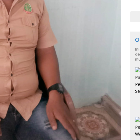
War
dan
O
In
de
mu