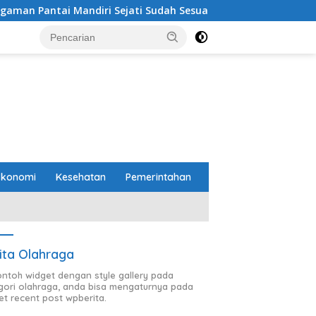
 Sejati Sudah Sesuai Spesifikasi
Perbaikan Jalan RA 
Ekonomi
Kesehatan
Pemerintahan
ita Olahraga
contoh widget dengan style gallery pada
gori olahraga, anda bisa mengaturnya pada
et recent post wpberita.