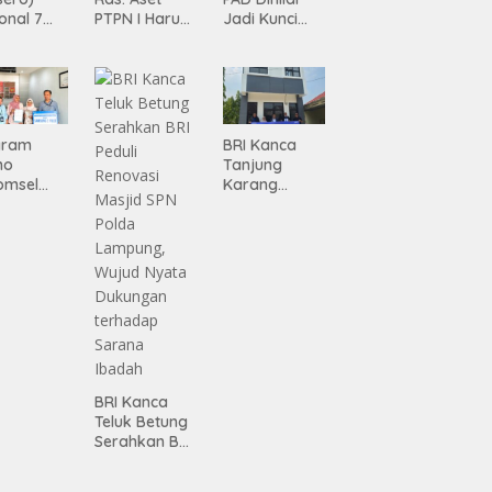
onal 7
PTPN I Harus
Jadi Kunci
ma
Jadi Mesin
Percepatan
siasi
Pertumbuhan
Pembanguna
gamanan
n
 dari
Infrastruktur
ing
Lampung
gram
BRI Kanca
mo
Tanjung
omsel
Karang
rkan
Serahkan
tan, BRI
Bantuan
Pembanguna
asan BRI
n PAUD
a Tulang
Mahaputra
ang
Global di
ahkan
Desa
iah
Candimas
mium
ada
abah
BRI Kanca
ji
Teluk Betung
Serahkan BRI
Peduli
Renovasi