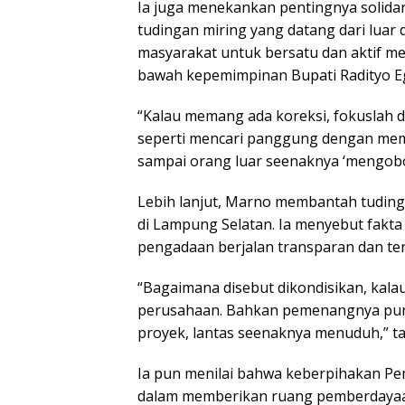
Ia juga menekankan pentingnya solida
tudingan miring yang datang dari lua
masyarakat untuk bersatu dan aktif 
bawah kepemimpinan Bupati Radityo Eg
“Kalau memang ada koreksi, fokuslah du
seperti mencari panggung dengan membe
sampai orang luar seenaknya ‘mengobok
Lebih lanjut, Marno membantah tudin
di Lampung Selatan. Ia menyebut fakt
pengadaan berjalan transparan dan te
“Bagaimana disebut dikondisikan, kala
perusahaan. Bahkan pemenangnya pun v
proyek, lantas seenaknya menuduh,” t
Ia pun menilai bahwa keberpihakan Pe
dalam memberikan ruang pemberdayaan