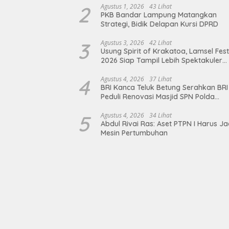
2
Agustus 1, 2026
43 Lihat
PKB Bandar Lampung Matangkan
Strategi, Bidik Delapan Kursi DPRD
3
Agustus 3, 2026
42 Lihat
Usung Spirit of Krakatoa, Lamsel Fest
2026 Siap Tampil Lebih Spektakuler
dengan Empat Event Ikonik dan Dere
Artis Ibu Kota
4
Agustus 4, 2026
37 Lihat
BRI Kanca Teluk Betung Serahkan BRI
Peduli Renovasi Masjid SPN Polda
Lampung, Wujud Nyata Dukungan
terhadap Sarana Ibadah
5
Agustus 4, 2026
34 Lihat
Abdul Rivai Ras: Aset PTPN I Harus Ja
Mesin Pertumbuhan