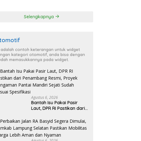
Kabupaten untuk
ga Lebih Aman
Percepat Eliminasi
 Nyaman
TBC di Tanggamus
Selengkapnya
tomotif
i adalah contoh keterangan untuk widget
ngan kategori otomotif, anda bisa dengan
dah memasukkannya pada widget.
Agustus 6, 2026
Bantah Isu Pakai Pasir
Laut, DPR RI Pastikan dari
Penambang Resmi, Proyek
Pengaman Pantai Mandiri
Sejati Sudah Sesuai
Spesifikasi
Agustus 6, 2026