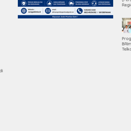
Regi
Teri
Apre
Pen
Aset
Hold
Pro
tan
BRI
Telk
Hadi
Keju
Unit
Brab
di
Kanc
Baw
Ser
Had
Pre
kep
Nas
Mesu