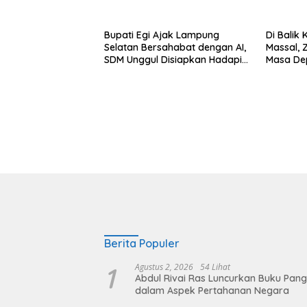
Mobilitas Warga Lebih Aman
dan Nyaman
Bupati Egi Ajak Lampung
Di Bali
Selatan Bersahabat dengan AI,
Massal, Z
SDM Unggul Disiapkan Hadapi
Masa De
Masa Depan
Balinura
Berita Populer
1
Agustus 2, 2026
54 Lihat
Abdul Rivai Ras Luncurkan Buku Pan
dalam Aspek Pertahanan Negara