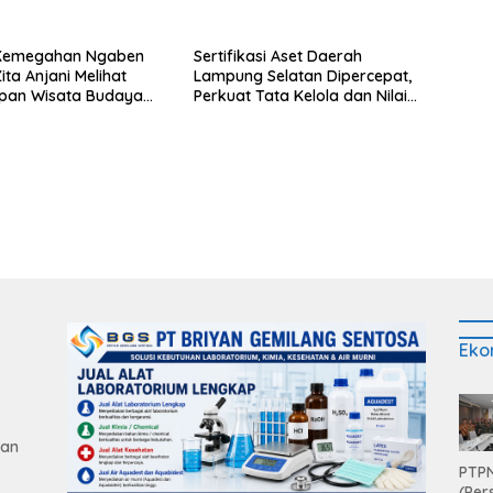
k Kemegahan Ngaben
Sertifikasi Aset Daerah
ita Anjani Melihat
Lampung Selatan Dipercepat,
pan Wisata Budaya
Perkuat Tata Kelola dan Nilai
ga
MCSP KPK
Eko
gan
PTPN
(Per