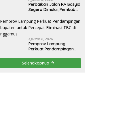
Perbaikan Jalan RA Basyid
Segera Dimulai, Pemkab
Lampung Selatan Pastikan
Mobilitas Warga Lebih
Aman dan Nyaman
Agustus 6, 2026
Pemprov Lampung
Perkuat Pendampingan
Kabupaten untuk Percepat
Eliminasi TBC di
Selengkapnya
Tanggamus