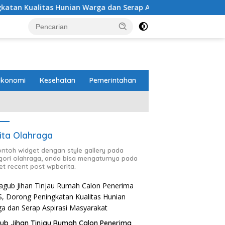
as Hunian Warga dan Serap Aspirasi Masyarakat
PTPN I
Ekonomi
Kesehatan
Pemerintahan
ita Olahraga
contoh widget dengan style gallery pada
gori olahraga, anda bisa mengaturnya pada
et recent post wpberita.
b Jihan Tinjau Rumah Calon Penerima