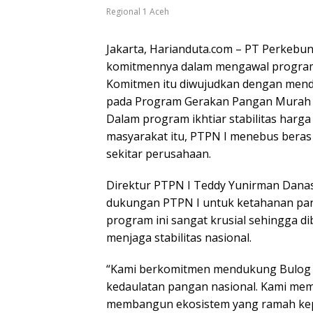
Regional 1 Aceh
Jakarta, Harianduta.com – PT Perkebu
komitmennya dalam mengawal program
Komitmen itu diwujudkan dengan men
pada Program Gerakan Pangan Murah (GP
Dalam program ikhtiar stabilitas harg
masyarakat itu, PTPN I menebus beras
sekitar perusahaan.
Direktur PTPN I Teddy Yunirman Danas
dukungan PTPN I untuk ketahanan pang
program ini sangat krusial sehingga 
menjaga stabilitas nasional.
“Kami berkomitmen mendukung Bulog 
kedaulatan pangan nasional. Kami mem
membangun ekosistem yang ramah kepa