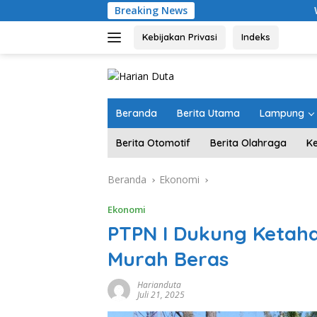
Langsung
Breaking News
Wagub Jihan T
ke
konten
Kebijakan Privasi
Indeks
Beranda
Berita Utama
Lampung
Berita Otomotif
Berita Olahraga
K
Beranda
Ekonomi
Ekonomi
PTPN I Dukung Ketaha
Murah Beras
Harianduta
Juli 21, 2025