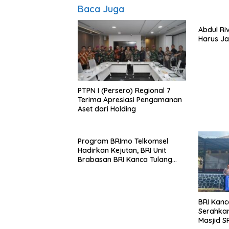
Baca Juga
Abdul Riv
Harus Ja
PTPN I (Persero) Regional 7
Terima Apresiasi Pengamanan
Aset dari Holding
Program BRImo Telkomsel
Hadirkan Kejutan, BRI Unit
Brabasan BRI Kanca Tulang
Bawang Serahkan Hadiah
Premium kepada Nasabah
Mesuji
BRI Kanc
Serahkan
Masjid S