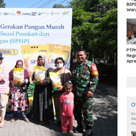
BSPS
Warg
PTPN
Regi
Apre
Pen
dari
O
In
de
mu