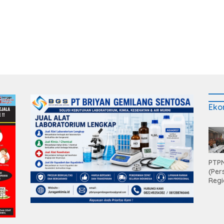
yata Dukungan
Mahaputra Global di Desa
p Sarana Ibadah
Candimas
Eko
PTPN
(Per
Regi
Teri
Apre
Pen
Aset