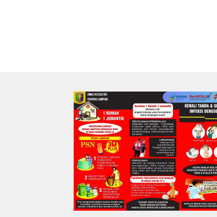
Wujud N
terhada