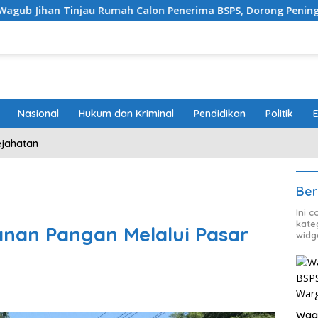
injau Rumah Calon Penerima BSPS, Dorong Peningkatan Kualit
Nasional
Hukum dan Kriminal
Pendidikan
Politik
ejahatan
Ber
Ini 
kate
nan Pangan Melalui Pasar
widg
Wagu