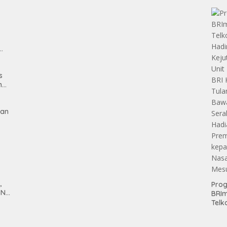
Hold
man
s
n
gan
,
Pro
SN
BRI
anan
Telk
Hadi
Keju