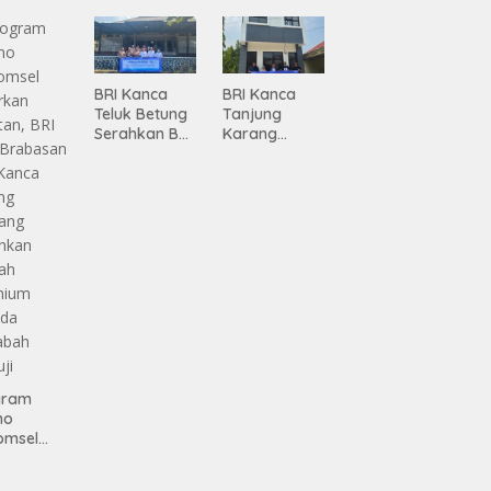
ing
Lampung
Pertumbuhan
BRI Kanca
BRI Kanca
Teluk Betung
Tanjung
Serahkan BRI
Karang
Peduli
Serahkan
Renovasi
Bantuan
Masjid SPN
Pembanguna
Polda
n PAUD
Lampung,
Mahaputra
Wujud Nyata
Global di
Dukungan
Desa
terhadap
Candimas
Sarana
Ibadah
gram
mo
omsel
rkan
tan, BRI