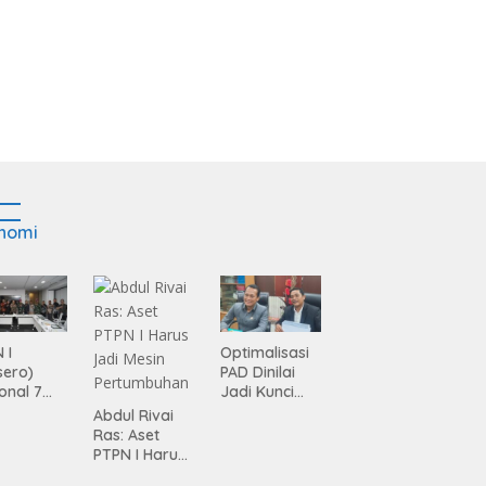
nomi
 I
Optimalisasi
sero)
PAD Dinilai
onal 7
Jadi Kunci
ma
Percepatan
Abdul Rivai
siasi
Pembanguna
Ras: Aset
gamanan
n
PTPN I Harus
 dari
Infrastruktur
Jadi Mesin