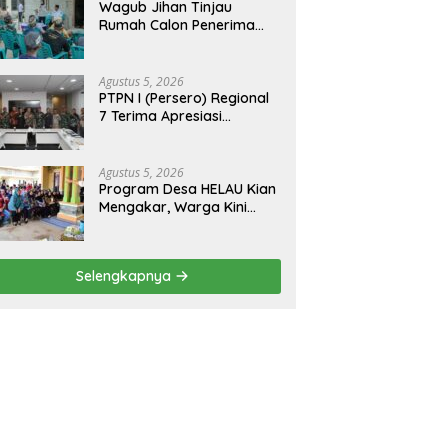
Wagub Jihan Tinjau
Rumah Calon Penerima
BSPS, Dorong Peningkatan
Kualitas Hunian Warga
dan Serap Aspirasi
Agustus 5, 2026
Masyarakat
PTPN I (Persero) Regional
7 Terima Apresiasi
Pengamanan Aset dari
Holding
Agustus 5, 2026
Program Desa HELAU Kian
Mengakar, Warga Kini
Rasakan Perubahan Nyata
Selengkapnya