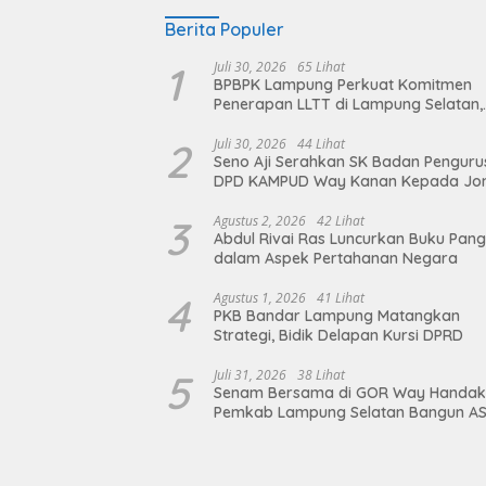
Berita Populer
1
Juli 30, 2026
65 Lihat
BPBPK Lampung Perkuat Komitmen
Penerapan LLTT di Lampung Selatan,
Langkah Nyata Wujudkan Sanitasi A
dan Berkelanjutan
2
Juli 30, 2026
44 Lihat
Seno Aji Serahkan SK Badan Penguru
DPD KAMPUD Way Kanan Kepada Jo
Hendra
3
Agustus 2, 2026
42 Lihat
Abdul Rivai Ras Luncurkan Buku Pan
dalam Aspek Pertahanan Negara
4
Agustus 1, 2026
41 Lihat
PKB Bandar Lampung Matangkan
Strategi, Bidik Delapan Kursi DPRD
5
Juli 31, 2026
38 Lihat
Senam Bersama di GOR Way Handak
Pemkab Lampung Selatan Bangun A
Sehat, Solid, dan Siap Berikan Pelay
Terbaik