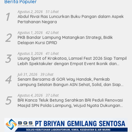
Berita Populer
1
Agustus 2, 2026
51 Lihat
Abdul Rivai Ras Luncurkan Buku Pangan dalam Aspek
Pertahanan Negara
2
Agustus 1, 2026
42 Lihat
PKB Bandar Lampung Matangkan Strategi, Bidik
Delapan Kursi DPRD
3
Agustus 3, 2026
41 Lihat
Usung Spirit of Krakatoa, Lamsel Fest 2026 Siap Tampil
Lebih Spektakuler dengan Empat Event Ikonik dan
Deretan Artis Ibu Kota
4
Juli 31, 2026
39 Lihat
Senam Bersama di GOR Way Handak, Pemkab
Lampung Selatan Bangun ASN Sehat, Solid, dan Siap
Berikan Pelayanan Terbaik
5
Agustus 4, 2026
37 Lihat
BRI Kanca Teluk Betung Serahkan BRI Peduli Renovasi
Masjid SPN Polda Lampung, Wujud Nyata Dukungan
terhadap Sarana Ibadah