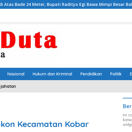
r, Bupati Radityo Egi Bawa Mimpi Besar Balinuraga Jadi ‘Pengli
Nasional
Hukum dan Kriminal
Pendidikan
Politik
ejahatan
Ber
Ini 
kate
ekon Kecamatan Kobar
widg