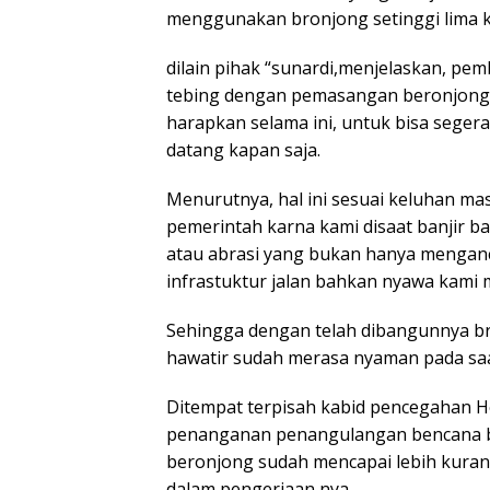
menggunakan bronjong setinggi lima k
dilain pihak “sunardi,menjelaskan, p
tebing dengan pemasangan beronjong,
harapkan selama ini, untuk bisa sege
datang kapan saja.
Menurutnya, hal ini sesuai keluhan mas
pemerintah karna kami disaat banjir b
atau abrasi yang bukan hanya menga
infrastuktur jalan bahkan nyawa kami m
Sehingga dengan telah dibangunnya bro
hawatir sudah merasa nyaman pada saa
Ditempat terpisah kabid pencegahan H
penanganan penangulangan bencana b
beronjong sudah mencapai lebih kurang
dalam pengerjaan nya.