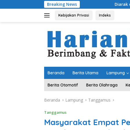
Langsung
Breaking News
Diarak di Atas Bade 24 Mete
ke
konten
Kebijakan Privasi
Indeks
Beranda
Berita Utama
Lampung
Berita Otomotif
Berita Olahraga
K
Beranda
Lampung
Tanggamus
Tanggamus
Masyarakat Empat P