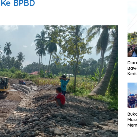
 Ke BPBD
Diar
Bawa
Ked
Buka
Mass
Memi
dan 
Pen