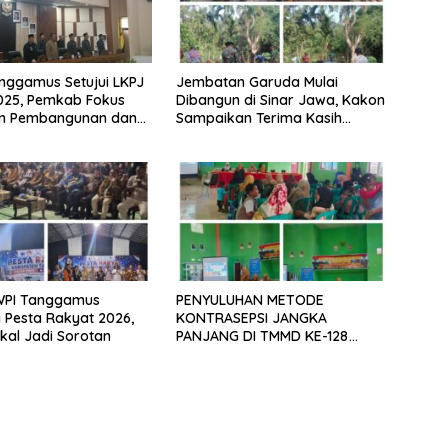
nggamus Setujui LKPJ
Jembatan Garuda Mulai
025, Pemkab Fokus
Dibangun di Sinar Jawa, Kakon
an Pembangunan dan
Sampaikan Terima Kasih
an Dasar
kepada Presiden Prabowo
WPI Tanggamus
PENYULUHAN METODE
i Pesta Rakyat 2026,
KONTRASEPSI JANGKA
al Jadi Sorotan
PANJANG DI TMMD KE-128
KODIM 0424/TANGGAMUS