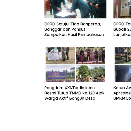
DPRD Setujui Tiga Ranperda,
DPRD Ta
Banggar dan Pansus
Bupati 2
Sampaikan Hasil Pembahasan
Lanjutk
Pelayan
Pangdam XXI/Radin Inten
Ketua A
Resmi Tutup TMMD ke-128 Ajak
Apresias
Warga Aktif Bangun Desa
UMKM Lok