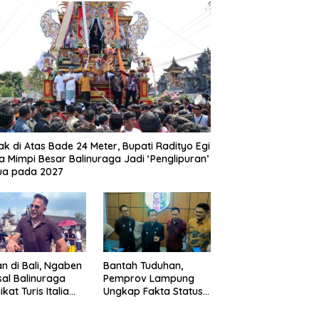
ak di Atas Bade 24 Meter, Bupati Radityo Egi
 Mimpi Besar Balinuraga Jadi ‘Penglipuran’
ua pada 2027
n di Bali, Ngaben
Bantah Tuduhan,
al Balinuraga
Pemprov Lampung
kat Turis Italia
Ungkap Fakta Status
Puluhan Ribu
Lahan Kawasan
gunjung
Ryacudu