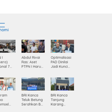
nomi
 I
Abdul Rivai
Optimalisasi
sero)
Ras: Aset
PAD Dinilai
onal 7
PTPN I Harus
Jadi Kunci
ma
Jadi Mesin
Percepatan
siasi
Pertumbuhan
Pembanguna
gamanan
n
 dari
Infrastruktur
ing
Lampung
gram
BRI Kanca
BRI Kanca
mo
Teluk Betung
Tanjung
omsel
Serahkan BRI
Karang
rkan
Peduli
Serahkan