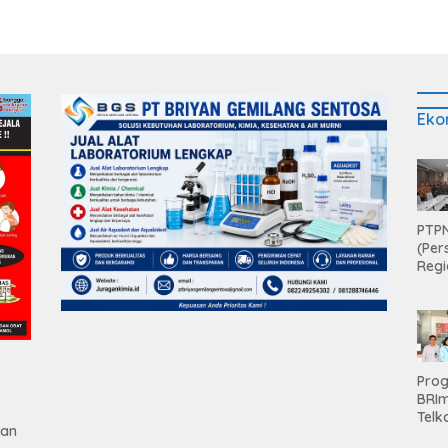
Eko
PTPN
(Per
Regi
Teri
Apre
Pen
Aset
Hold
Pro
BRI
Telk
gan
Hadi