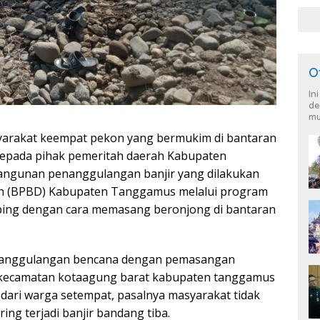
O
In
de
mu
yarakat keempat pekon yang bermukim di bantaran
kepada pihak pemeritah daerah Kabupaten
ngunan penanggulangan banjir yang dilakukan
h (BPBD) Kabupaten Tanggamus melalui program
bing dengan cara memasang beronjong di bantaran
enanggulangan bencana dengan pemasangan
u,kecamatan kotaagung barat kabupaten tanggamus
dari warga setempat, pasalnya masyarakat tidak
ing terjadi banjir bandang tiba.