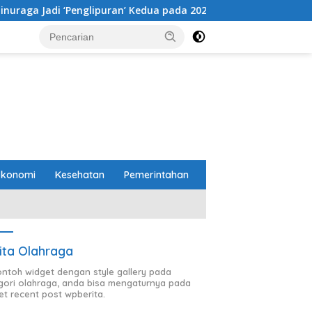
puran’ Kedua pada 2027
Bukan di Bali, Ngaben Massal B
Ekonomi
Kesehatan
Pemerintahan
ita Olahraga
contoh widget dengan style gallery pada
gori olahraga, anda bisa mengaturnya pada
et recent post wpberita.