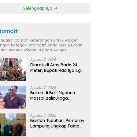
Selengkapnya
tomotif
i adalah contoh keterangan untuk widget
ngan kategori otomotif, anda bisa dengan
dah memasukkannya pada widget.
Agustus 7, 2026
Diarak di Atas Bade 24
Meter, Bupati Radityo Egi
Bawa Mimpi Besar
Balinuraga Jadi
‘Penglipuran’ Kedua pada
Agustus 7, 2026
2027
Bukan di Bali, Ngaben
Massal Balinuraga
Memikat Turis Italia dan
Puluhan Ribu Pengunjung
Agustus 7, 2026
Bantah Tuduhan, Pemprov
Lampung Ungkap Fakta
Status Lahan Kawasan