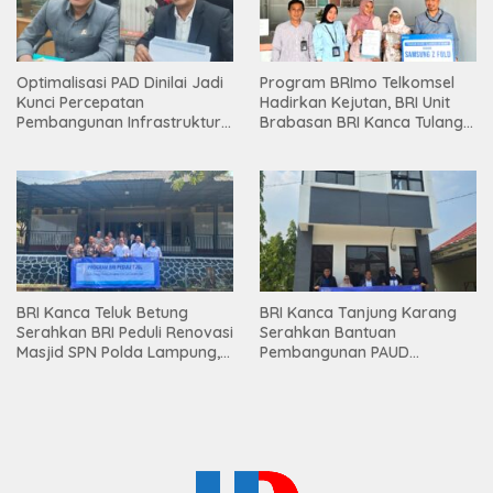
Optimalisasi PAD Dinilai Jadi
Program BRImo Telkomsel
Kunci Percepatan
Hadirkan Kejutan, BRI Unit
Pembangunan Infrastruktur
Brabasan BRI Kanca Tulang
Lampung
Bawang Serahkan Hadiah
Premium kepada Nasabah
Mesuji
BRI Kanca Teluk Betung
BRI Kanca Tanjung Karang
Serahkan BRI Peduli Renovasi
Serahkan Bantuan
Masjid SPN Polda Lampung,
Pembangunan PAUD
Wujud Nyata Dukungan
Mahaputra Global di Desa
terhadap Sarana Ibadah
Candimas