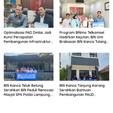
Optimalisasi PAD Dinilai Jadi
Program BRImo Telkomsel
Kunci Percepatan
Hadirkan Kejutan, BRI Unit
Pembangunan Infrastruktur
Brabasan BRI Kanca Tulang
Lampung
Bawang Serahkan Hadiah
Premium kepada Nasabah
Mesuji
BRI Kanca Teluk Betung
BRI Kanca Tanjung Karang
Serahkan BRI Peduli Renovasi
Serahkan Bantuan
Masjid SPN Polda Lampung,
Pembangunan PAUD
Wujud Nyata Dukungan
Mahaputra Global di Desa
terhadap Sarana Ibadah
Candimas