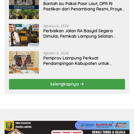
Bantah Isu Pakai Pasir Laut, DPR RI
Pastikan dari Penambang Resmi, Proyek
Pengaman Pantai Mandiri Sejati Sudah
Sesuai Spesifikasi
Agustus 6, 2026
Perbaikan Jalan RA Basyid Segera
Dimulai, Pemkab Lampung Selatan
Pastikan Mobilitas Warga Lebih Aman
dan Nyaman
Agustus 6, 2026
Pemprov Lampung Perkuat
Pendampingan Kabupaten untuk
Percepat Eliminasi TBC di Tanggamus
Selengkapnya