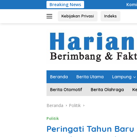
Langsung
Breaking News
Komitmen Merawat Keruku
ke
konten
Kebijakan Privasi
Indeks
Beranda
Berita Utama
Lampung
Berita Otomotif
Berita Olahraga
K
Beranda
Politik
Politik
Peringati Tahun Baru