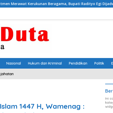
nan Beragama, Bupati Radityo Egi Dijadwalkan Terima Peng
Nasional
Hukum dan Kriminal
Pendidikan
Politik
ejahatan
Ber
Ini 
kate
 Islam 1447 H, Wamenag :
widg