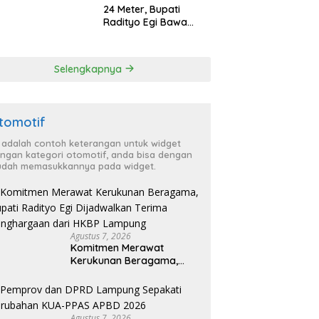
24 Meter, Bupati
Radityo Egi Bawa
Mimpi Besar
Balinuraga Jadi
‘Penglipuran’ Kedua
Selengkapnya
pada 2027
tomotif
i adalah contoh keterangan untuk widget
ngan kategori otomotif, anda bisa dengan
dah memasukkannya pada widget.
Agustus 7, 2026
Komitmen Merawat
Kerukunan Beragama,
Bupati Radityo Egi
Dijadwalkan Terima
Penghargaan dari HKBP
Lampung
Agustus 7, 2026