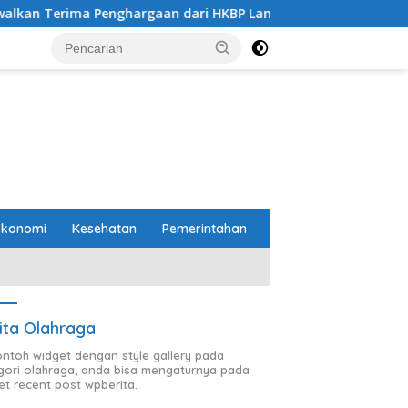
hargaan dari HKBP Lampung
Pemprov dan DPRD Lampung
Ekonomi
Kesehatan
Pemerintahan
ita Olahraga
contoh widget dengan style gallery pada
gori olahraga, anda bisa mengaturnya pada
et recent post wpberita.