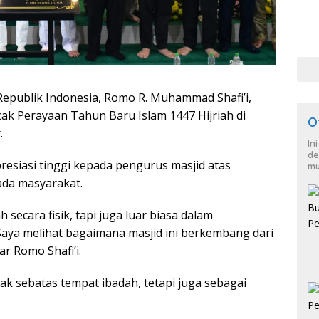
epublik Indonesia, Romo R. Muhammad Shafi’i,
ak Perayaan Tahun Baru Islam 1447 Hijriah di
O
.
In
de
esiasi tinggi kepada pengurus masjid atas
mu
ada masyarakat.
ecara fisik, tapi juga luar biasa dalam
 Saya melihat bagaimana masjid ini berkembang dari
ar Romo Shafi’i.
ak sebatas tempat ibadah, tetapi juga sebagai