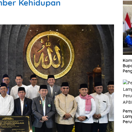
mber Kehidupan
Kom
Bupa
Pen
Pem
Lam
Per
APB