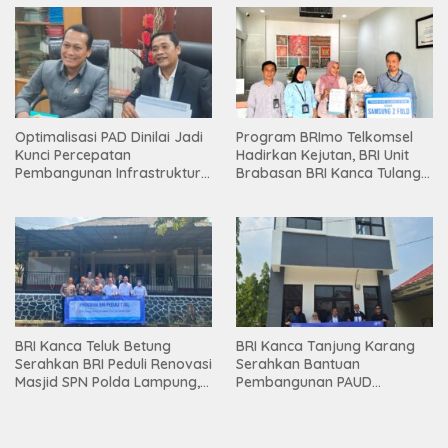
Optimalisasi PAD Dinilai Jadi
Program BRImo Telkomsel
Kunci Percepatan
Hadirkan Kejutan, BRI Unit
Pembangunan Infrastruktur
Brabasan BRI Kanca Tulang
Lampung
Bawang Serahkan Hadiah
Premium kepada Nasabah
Mesuji
BRI Kanca Teluk Betung
BRI Kanca Tanjung Karang
Serahkan BRI Peduli Renovasi
Serahkan Bantuan
Masjid SPN Polda Lampung,
Pembangunan PAUD
Wujud Nyata Dukungan
Mahaputra Global di Desa
terhadap Sarana Ibadah
Candimas