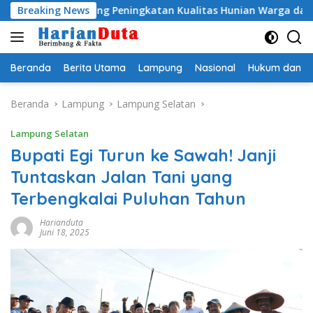
Langsung
PS, Dorong Peningkatan Kualitas Hunian Warga dan Serap Aspi
Breaking News
ke
konten
Beranda
Berita Utama
Lampung
Nasional
Hukum dan Kr
Beranda
Lampung
Lampung Selatan
Lampung Selatan
Bupati Egi Turun ke Sawah! Janji
Tuntaskan Jalan Tani yang
Terbengkalai Puluhan Tahun
Harianduta
Juni 18, 2025