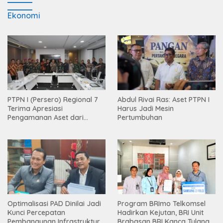
Ekonomi
PTPN I (Persero) Regional 7
Abdul Rivai Ras: Aset PTPN I
Terima Apresiasi
Harus Jadi Mesin
Pengamanan Aset dari
Pertumbuhan
Holding
Optimalisasi PAD Dinilai Jadi
Program BRImo Telkomsel
Kunci Percepatan
Hadirkan Kejutan, BRI Unit
Pembangunan Infrastruktur
Brabasan BRI Kanca Tulang