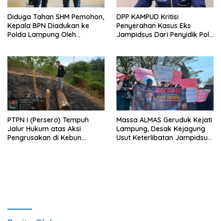
Diduga Tahan SHM Pemohon,
DPP KAMPUD Kritisi
Kepala BPN Diadukan ke
Penyerahan Kasus Eks
Polda Lampung Oleh
Jampidsus Dari Penyidik Polri
Kampud
Ke Penyidik Kejagung, Nilai
Tidak Sesuai Prosedur
PTPN I (Persero) Tempuh
Massa ALMAS Geruduk Kejati
Jalur Hukum atas Aksi
Lampung, Desak Kejagung
Pengrusakan di Kebun
Usut Keterlibatan Jampidsus
Pangandaran
Febrie Adriansyah dalam
Korupsi Batu Bara PLTU