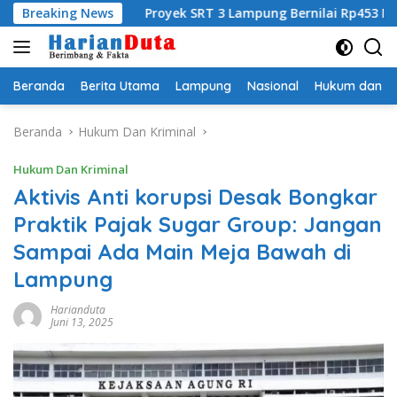
Langsung
Breaking News
Proyek SRT 3 Lampung Bernilai Rp453 M Gunakan GRC, P
ke
konten
Beranda
Berita Utama
Lampung
Nasional
Hukum dan Kr
Beranda
Hukum Dan Kriminal
Hukum Dan Kriminal
Aktivis Anti korupsi Desak Bongkar
Praktik Pajak Sugar Group: Jangan
Sampai Ada Main Meja Bawah di
Lampung
Harianduta
Juni 13, 2025