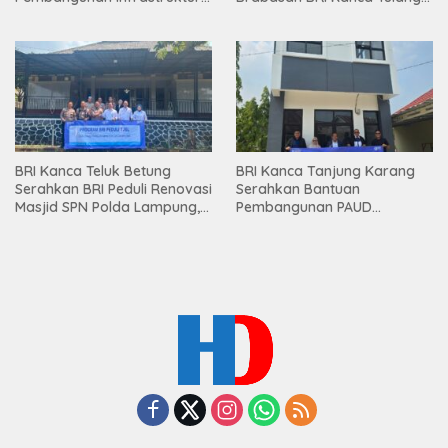
Lampung
Bawang Serahkan Hadiah
Premium kepada Nasabah
Mesuji
BRI Kanca Teluk Betung
BRI Kanca Tanjung Karang
Serahkan BRI Peduli Renovasi
Serahkan Bantuan
Masjid SPN Polda Lampung,
Pembangunan PAUD
Wujud Nyata Dukungan
Mahaputra Global di Desa
terhadap Sarana Ibadah
Candimas