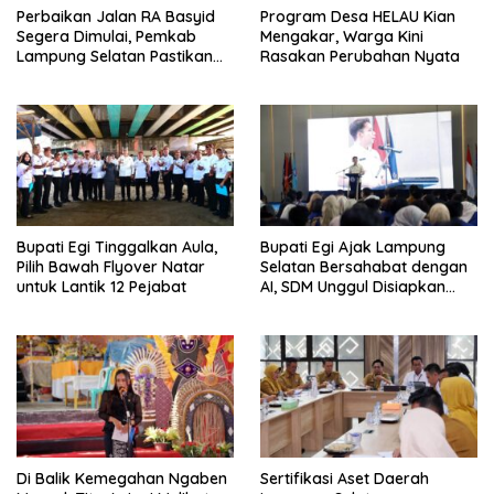
Perbaikan Jalan RA Basyid
Program Desa HELAU Kian
Segera Dimulai, Pemkab
Mengakar, Warga Kini
Lampung Selatan Pastikan
Rasakan Perubahan Nyata
Mobilitas Warga Lebih Aman
dan Nyaman
Bupati Egi Tinggalkan Aula,
Bupati Egi Ajak Lampung
Pilih Bawah Flyover Natar
Selatan Bersahabat dengan
untuk Lantik 12 Pejabat
AI, SDM Unggul Disiapkan
Hadapi Masa Depan
Di Balik Kemegahan Ngaben
Sertifikasi Aset Daerah