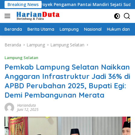
Langsung
i, Proyek Pengaman Pantai Mandiri Sejati Sudah Sesuai Spesifik
Breaking News
ke
konten
Beranda
Berita Utama
Lampung
Nasional
Hukum dan Kr
Beranda
Lampung
Lampung Selatan
Lampung Selatan
Pemkab Lampung Selatan Naikkan
Anggaran Infrastruktur Jadi 36% di
APBD Perubahan 2025, Bupati Egi:
Demi Pembangunan Merata
Harianduta
Juni 12, 2025