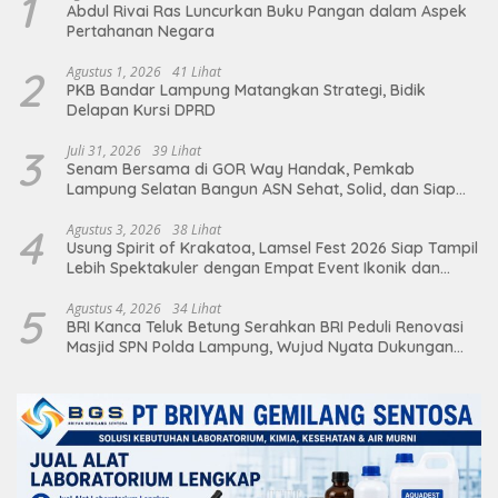
1
Abdul Rivai Ras Luncurkan Buku Pangan dalam Aspek
Pertahanan Negara
2
Agustus 1, 2026
41 Lihat
PKB Bandar Lampung Matangkan Strategi, Bidik
Delapan Kursi DPRD
3
Juli 31, 2026
39 Lihat
Senam Bersama di GOR Way Handak, Pemkab
Lampung Selatan Bangun ASN Sehat, Solid, dan Siap
Berikan Pelayanan Terbaik
4
Agustus 3, 2026
38 Lihat
Usung Spirit of Krakatoa, Lamsel Fest 2026 Siap Tampil
Lebih Spektakuler dengan Empat Event Ikonik dan
Deretan Artis Ibu Kota
5
Agustus 4, 2026
34 Lihat
BRI Kanca Teluk Betung Serahkan BRI Peduli Renovasi
Masjid SPN Polda Lampung, Wujud Nyata Dukungan
terhadap Sarana Ibadah