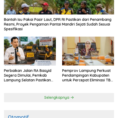
Bantah Isu Pakai Pasir Laut, DPR RI Pastikan dari Penambang
Resmi, Proyek Pengaman Pantai Mandiri Sejati Sudah Sesuai
Spesifikasi
Perbaikan Jalan RA Basyid
Pemprov Lampung Perkuat
Segera Dimulai, Pemkab
Pendampingan Kabupaten
Lampung Selatan Pastikan
untuk Percepat Eliminasi TBC
Mobilitas Warga Lebih Aman
di Tanggamus
dan Nyaman
Selengkapnya
Otomotif