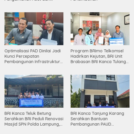
Holding
Optimalisasi PAD Dinilai Jadi
Program BRImo Telkomsel
Kunci Percepatan
Hadirkan Kejutan, BRI Unit
Pembangunan Infrastruktur
Brabasan BRI Kanca Tulang
Lampung
Bawang Serahkan Hadiah
Premium kepada Nasabah
Mesuji
BRI Kanca Teluk Betung
BRI Kanca Tanjung Karang
Serahkan BRI Peduli Renovasi
Serahkan Bantuan
Masjid SPN Polda Lampung,
Pembangunan PAUD
Wujud Nyata Dukungan
Mahaputra Global di Desa