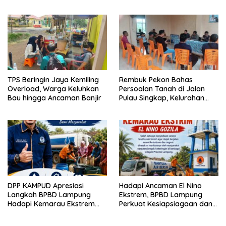
TPS Beringin Jaya Kemiling
Rembuk Pekon Bahas
Overload, Warga Keluhkan
Persoalan Tanah di Jalan
Bau hingga Ancaman Banjir
Pulau Singkap, Kelurahan
Sukabumi Belum Hasilkan
Kesepakatan
DPP KAMPUD Apresiasi
Hadapi Ancaman El Nino
Langkah BPBD Lampung
Ekstrem, BPBD Lampung
Hadapi Kemarau Ekstrem
Perkuat Kesiapsiagaan dan
Lewat Program Bantuan Air
Distribusi Air Bersih
Bersih