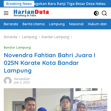
Langsung
 Egi Jagokan Baru Ranji Tiga Besar Desa Helau
Breaking News
Komitme
ke
konten
Beranda
Berita Utama
Lampung
Nasional
Hukum dan Kr
Beranda
Lampung
Bandar Lampung
Bandar Lampung
Novendra Fahtian Bahri Juara I
02SN Karate Kota Bandar
Lampung
Harianduta
Juni 5, 2025