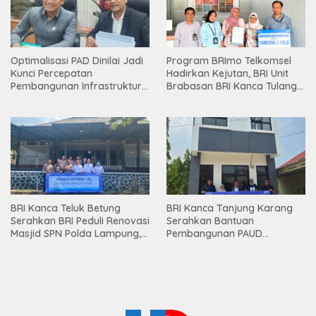
Optimalisasi PAD Dinilai Jadi
Program BRImo Telkomsel
Kunci Percepatan
Hadirkan Kejutan, BRI Unit
Pembangunan Infrastruktur
Brabasan BRI Kanca Tulang
Lampung
Bawang Serahkan Hadiah
Premium kepada Nasabah
Mesuji
BRI Kanca Teluk Betung
BRI Kanca Tanjung Karang
Serahkan BRI Peduli Renovasi
Serahkan Bantuan
Masjid SPN Polda Lampung,
Pembangunan PAUD
Wujud Nyata Dukungan
Mahaputra Global di Desa
terhadap Sarana Ibadah
Candimas